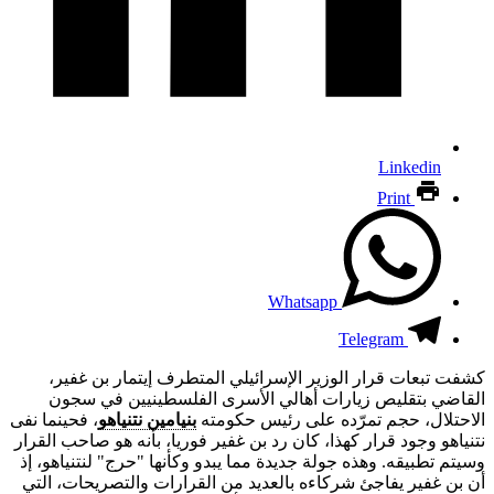
Linkedin
Print
Whatsapp
Telegram
كشفت تبعات قرار الوزير الإسرائيلي المتطرف إيتمار بن غفير،
القاضي بتقليص زيارات أهالي الأسرى الفلسطينيين في سجون
الاحتلال، حجم تمرّده على رئيس حكومته
بنيامين نتنياهو
، فحينما نفى
نتنياهو وجود قرار كهذا، كان رد بن غفير فوريا، بأنه هو صاحب القرار
وسيتم تطبيقه. وهذه جولة جديدة مما يبدو وكأنها "حرج" لنتنياهو، إذ
أن بن غفير يفاجئ شركاءه بالعديد من القرارات والتصريحات، التي