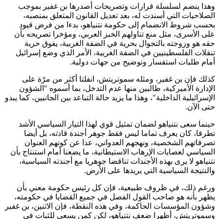
وهذا ينضم لسلسلة قرارات وتصريحات أصدرها بن غفير بموجب
الصلاحيات التي أسندت له، بعد تعديل القانون المتعلق بمنصبه،
بحسب شروط الانضمام إلى حكومة نتنياهو، بدءا من فرض قيود
على الأسرى، مثل منع تناولهم الخبز العربي، ومؤخرا تصريحه بأن
حقه هو وزوجته بالتجوال بحرية في الضفة الغربية، يفوق حرية
تنقلات الفلسطينيين في الضفة الغربية، الأمر الذي وضع إسرائيل
أمام طلبات استفسار وتوضيح من جهات دولية.
كذلك فإن بن غفير، ومثله سموتريتش، انفلتا أكثر من مرّة على
الإدارة الأميركية، طالبين منها عدم التدخل، بما أسموه "الشؤون
الإسرائيلية الداخلية"، وهذا ما يزيد حالة التباعد بين الجانبين، كما يبدو
حتى الآن.
حينما سعى نتنياهو لضمان تمثيل قوي لهذا التيار السياسي الأشد
تطرفا، كان يعرف تماما ليس فقط جوهر أجندة قادته، بل أيضا
تصرفاتهم الشخصية، ونهجهم العدواني، عدا عن كونهم العنوان
السياسي لعصابات الإرهاب الاستيطانية، ما يضعنا أمام استنتاج بأن
نتنياهو لا يرى بهذه الأجندات تناقضا جوهريا مع أجندته السياسية،
والنتيجة السياسية التي يريدها على الأرض.
ورغم ذلك، في ظروف طبيعية، فإن كل رئيس حكومة معني بأن
يظهر بأنه هو صاحب القول الفصل في جميع القضايا في حكومته،
وشؤون المؤسسات الحاكمة، وفي هذه النقطة، فإن الاثنين، بن غفير
وسموتريتش، أظهرا ضعف نتنياهو، لكن كمن يسعى للثبات في