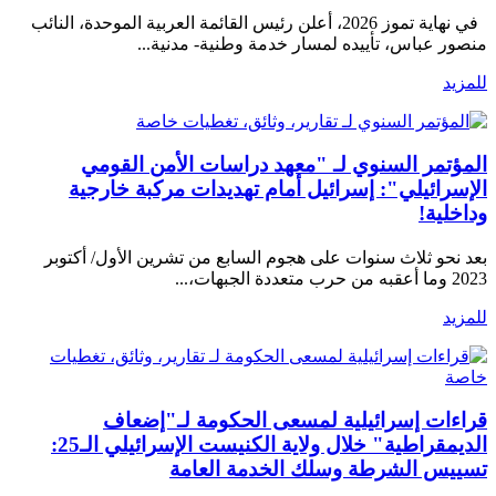
في نهاية تموز 2026، أعلن رئيس القائمة العربية الموحدة، النائب
منصور عباس، تأييده لمسار خدمة وطنية- مدنية...
للمزيد
تقارير، وثائق، تغطيات خاصة
المؤتمر السنوي لـ "معهد دراسات الأمن القومي
الإسرائيلي": إسرائيل أمام تهديدات مركبة خارجية
وداخلية!
بعد نحو ثلاث سنوات على هجوم السابع من تشرين الأول/ أكتوبر
2023 وما أعقبه من حرب متعددة الجبهات،...
للمزيد
تقارير، وثائق، تغطيات
خاصة
قراءات إسرائيلية لمسعى الحكومة لـ"إضعاف
الديمقراطية" خلال ولاية الكنيست الإسرائيلي الـ25:
تسييس الشرطة وسلك الخدمة العامة