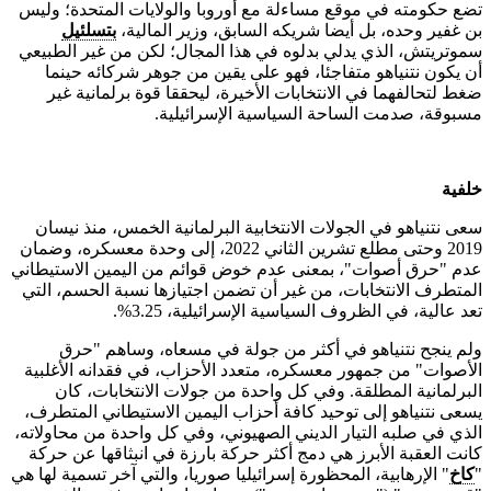
تضع حكومته في موقع مساءلة مع أوروبا والولايات المتحدة؛ وليس
بن غفير وحده، بل أيضا شريكه السابق، وزير المالية،
بتسلئيل
سموتريتش، الذي يدلي بدلوه في هذا المجال؛ لكن من غير الطبيعي
أن يكون نتنياهو متفاجئا، فهو على يقين من جوهر شركائه حينما
ضغط لتحالفهما في الانتخابات الأخيرة، ليحققا قوة برلمانية غير
مسبوقة، صدمت الساحة السياسية الإسرائيلية.
خلفية
سعى نتنياهو في الجولات الانتخابية البرلمانية الخمس، منذ نيسان
2019 وحتى مطلع تشرين الثاني 2022، إلى وحدة معسكره، وضمان
عدم "حرق أصوات"، بمعنى عدم خوض قوائم من اليمين الاستيطاني
المتطرف الانتخابات، من غير أن تضمن اجتيازها نسبة الحسم، التي
تعد عالية، في الظروف السياسية الإسرائيلية، 3.25%.
ولم ينجح نتنياهو في أكثر من جولة في مسعاه، وساهم "حرق
الأصوات" من جمهور معسكره، متعدد الأحزاب، في فقدانه الأغلبية
البرلمانية المطلقة. وفي كل واحدة من جولات الانتخابات، كان
يسعى نتنياهو إلى توحيد كافة أحزاب اليمين الاستيطاني المتطرف،
الذي في صلبه التيار الديني الصهيوني، وفي كل واحدة من محاولاته،
كانت العقبة الأبرز هي دمج أكثر حركة بارزة في انبثاقها عن حركة
"
كاخ
" الإرهابية، المحظورة إسرائيليا صوريا، والتي آخر تسمية لها هي