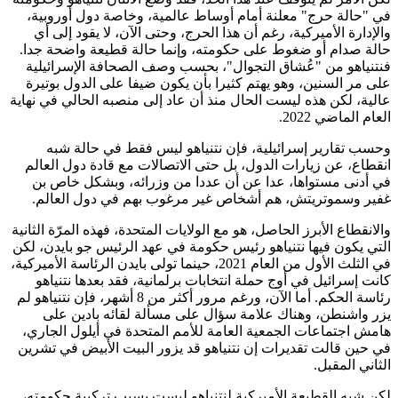
في "حالة حرج" معلنة أمام أوساط عالمية، وخاصة دول أوروبية،
والإدارة الأميركية، رغم أن هذا الحرج، وحتى الآن، لا يقود إلى أي
حالة صدام أو ضغوط على حكومته، وإنما حالة قطيعة واضحة جدا.
فنتنياهو من "عُشاق التجوال"، بحسب وصف الصحافة الإسرائيلية
على مر السنين، وهو يهتم كثيرا بأن يكون ضيفا على الدول بوتيرة
عالية، لكن هذه ليست الحال منذ أن عاد إلى منصبه الحالي في نهاية
العام الماضي 2022.
وحسب تقارير إسرائيلية، فإن نتنياهو ليس فقط في حالة شبه
انقطاع، عن زيارات الدول، بل حتى الاتصالات مع قادة دول العالم
في أدنى مستواها، عدا عن أن عددا من وزرائه، وبشكل خاص بن
غفير وسموتريتش، هم أشخاص غير مرغوب بهم في دول العالم.
والانقطاع الأبرز الحاصل، هو مع الولايات المتحدة، فهذه المرّة الثانية
التي يكون فيها نتنياهو رئيس حكومة في عهد الرئيس جو بايدن، لكن
في الثلث الأول من العام 2021، حينما تولى بايدن الرئاسة الأميركية،
كانت إسرائيل في أوج حملة انتخابات برلمانية، فقد بعدها نتنياهو
رئاسة الحكم. أما الآن، ورغم مرور أكثر من 8 أشهر، فإن نتنياهو لم
يزر واشنطن، وهناك علامة سؤال على مسألة لقائه بادين على
هامش اجتماعات الجمعية العامة للأمم المتحدة في أيلول الجاري،
في حين قالت تقديرات إن نتنياهو قد يزور البيت الأبيض في تشرين
الثاني المقبل.
لكن شبه القطيعة الأميركية لنتنياهو ليست بسبب تركيبة حكومته،