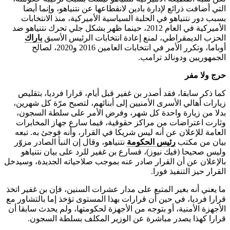
التي أضافت ذرائع لإدارة بادين لانقطاعها عن نتنياهو، وإنما أيضا
بسبب دور نتنياهو في الحلبة السياسية الأميركية، منذ الانتخابات
الأميركية في العام 2012، حينما ظهر بشكل جلي تحرك نتنياهو ضد
الحزب الديمقراطي، لمنع إعادة انتخابات الرئيس الأسبق
باراك
أوباما، وتكرر الأمر في انتخابات العامين 2016 و2020، لصالح
الجمهوريين ودونالد ترامب.
حرج ولا مفر
كما ذكر سابقا، فقد أصدر بن غفير قبل أيام، قرارا فرديا، بتقليص
زيارات أهالي الأسرى الأمنيين إلى أبنائهم، لتصبح مرّة كل شهرين،
بدلا من زيارة واحدة كل شهر، وفرض الأمر على سلطة السجون،
وثارت اعتراضات من مراكز حقوقية، فيما سارع جهاز المخابرات
العامة للإعلان عن أنه ليس شريكا في القرار، وأنه فوجئ به. تبعه
بيان من مكتب
رئيس الحكومة
نتنياهو، وقال إن النبأ الصادر مزوّر
وليس صحيحا (فيك نيوز)، فسارع بن غفير للرد على بيان نتنياهو
بالإعلان عن أن القرار صادر عنه بموجب صلاحياته الجديدة، وسيدخل
القرار حيز التنفيذ فورا.
ما يعني أنه بغير المتبع على مدار عشرات السنين، فإن بن غفير اتخذ
قرارا فرديا، في حين أن قرارات بهذا المستوى تؤخذ إما بالتشاور مع
الأجهزة الأمنية، أو بتوجه من الأجهزة لحكومتها، ولم يحدث سابقا أن
قرارا كهذا يصدر مباشرة عن الوزير المكلف بسلطة السجون.