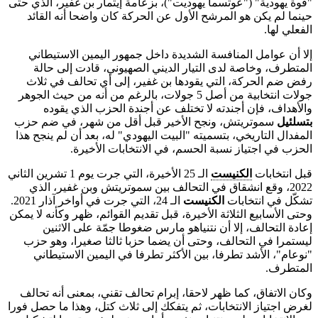
"قوة يهودية" ("عوتسما يهوديت")، بزعامة إيتمار بن غفير، الذي حتى
حينما لم يكن هو المرشح الأول عن الحركة كان واضحا أنه القائد
الفعلي لها.
إلا أن عوامل المنافسة الشديدة داخل جمهور اليمين الاستيطاني
المتطرف، وخاصة لدى التيار الديني الصهيوني، قادت إلى حالة
رفض ضم الحركة، التي يقودها بن غفير، إلى أي تحالف في ثلاث
جولات انتخابية من أصل 5 جولات، بالرغم من أنه من حيث الجوهر
والأهداف، فإن أجندته لا تختلف عن أجندة الحزب الذي يقوده
بتسلئيل
سموتريتش، ونجح الأخير قبل أقل من شهر، في ضم حزب
المفدال التاريخي، بتسميته "البيت اليهودي" له، بعد أن لم ينجح هذا
الحزب في اجتياز نسبة الحسم، في الانتخابات الأخيرة.
قبل انتخابات
الكنيست
الـ 25 الأخيرة، التي جرت يوم 1 تشرين الثاني
2022، وقع انشقاق في التحالف بين سموتريتش وبن غفير، الذي
تشكّل في انتخابات
الكنيست
الـ 24، التي جرت في أواخر آذار 2021.
وحتى الأسابيع الثلاثة الأخيرة، قبل تقديم القوائم، ظهر وكأنه لا يمكن
إعادة التحالف، إلا أن نتنياهو مارس ضغوطا جمّة على الاثنين
ليستمرا في التحالف، وحتى أن يضما حزبا ثالثا صغيرا، وهو حزب
"نوعام"، الأشد تطرفا، بين الأكثر تطرفا في اليمين الاستيطاني
المتطرف.
وكان الاتفاق، كما ظهر لاحقا، إبرام تحالف تقني، بمعنى أنه تحالف
لغرض اجتياز الانتخابات، ثم يتفكك إلى ثلاث كتل، وهذا ما حصل فورا