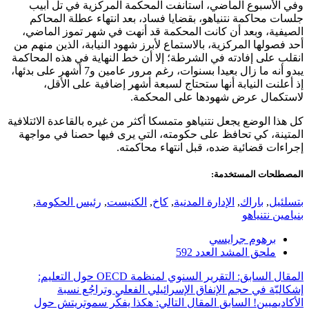
وفي الأسبوع الماضي، استأنفت المحكمة المركزية في تل أبيب
جلسات محاكمة نتنياهو، بقضايا فساد، بعد انتهاء عطلة المحاكم
الصيفية، وبعد أن كانت المحكمة قد أنهت في شهر تموز الماضي،
أحد فصولها المركزية، بالاستماع لأبرز شهود النيابة، الذين منهم من
انقلب على إفادته في الشرطة؛ إلا أن خط النهاية في هذه المحاكمة
يبدو أنه ما زال بعيدا بسنوات، رغم مرور عامين و7 أشهر على بدئها،
إذ أعلنت النيابة أنها ستحتاج لسبعة أشهر إضافية على الأقل،
لاستكمال عرض شهودها على المحكمة.
كل هذا الوضع يجعل نتنياهو متمسكا أكثر من غيره بالقاعدة الائتلافية
المتينة، كي تحافظ على حكومته، التي يرى فيها حصنا في مواجهة
إجراءات قضائية ضده، قبل انتهاء محاكمته.
المصطلحات المستخدمة:
بتسلئيل
,
باراك
,
الإدارة المدنية
,
كاخ
,
الكنيست
,
رئيس الحكومة
,
بنيامين نتنياهو
برهوم جرايسي
ملحق المشد العدد 592
المقال السابق: التقرير السنوي لمنظمة OECD حول التعليم:
إشكاليّة في حجم الإنفاق الإسرائيلي الفعلي وتراجُع نسبة
الأكاديميين!
السابق
المقال التالي: هكذا يفكّر سموتريتش حول