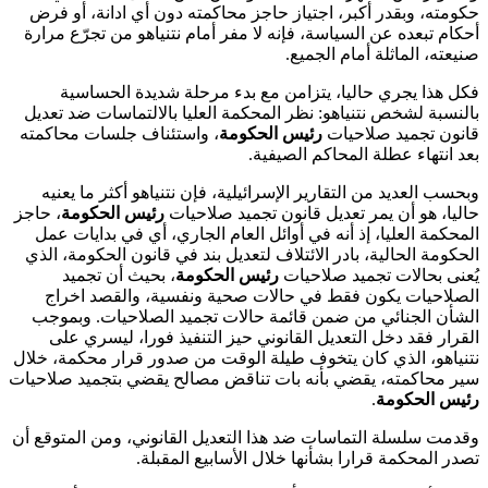
حكومته، وبقدر أكبر، اجتياز حاجز محاكمته دون أي ادانة، أو فرض
أحكام تبعده عن السياسة، فإنه لا مفر أمام نتنياهو من تجرّع مرارة
صنيعته، الماثلة أمام الجميع.
فكل هذا يجري حاليا، يتزامن مع بدء مرحلة شديدة الحساسية
بالنسبة لشخص نتنياهو: نظر المحكمة العليا بالالتماسات ضد تعديل
قانون تجميد صلاحيات
رئيس الحكومة
، واستئناف جلسات محاكمته
بعد انتهاء عطلة المحاكم الصيفية.
وبحسب العديد من التقارير الإسرائيلية، فإن نتنياهو أكثر ما يعنيه
حاليا، هو أن يمر تعديل قانون تجميد صلاحيات
رئيس الحكومة
، حاجز
المحكمة العليا، إذ أنه في أوائل العام الجاري، أي في بدايات عمل
الحكومة الحالية، بادر الائتلاف لتعديل بند في قانون الحكومة، الذي
يُعنى بحالات تجميد صلاحيات
رئيس الحكومة
، بحيث أن تجميد
الصلاحيات يكون فقط في حالات صحية ونفسية، والقصد اخراج
الشأن الجنائي من ضمن قائمة حالات تجميد الصلاحيات. وبموجب
القرار فقد دخل التعديل القانوني حيز التنفيذ فورا، ليسري على
نتنياهو، الذي كان يتخوف طيلة الوقت من صدور قرار محكمة، خلال
سير محاكمته، يقضي بأنه بات تناقض مصالح يقضي بتجميد صلاحيات
رئيس الحكومة
.
وقدمت سلسلة التماسات ضد هذا التعديل القانوني، ومن المتوقع أن
تصدر المحكمة قرارا بشأنها خلال الأسابيع المقبلة.