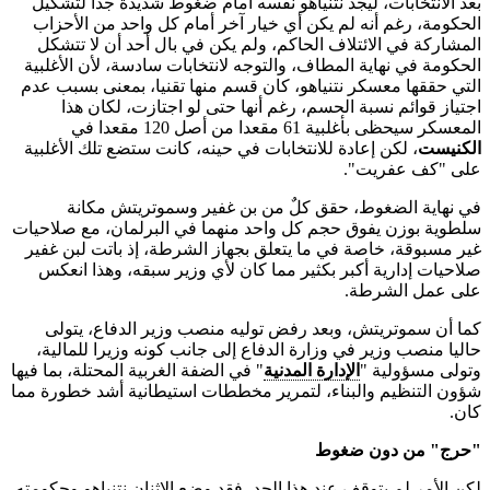
بعد الانتخابات، ليجد نتنياهو نفسه أمام ضغوط شديدة جدا لتشكيل
الحكومة، رغم أنه لم يكن أي خيار آخر أمام كل واحد من الأحزاب
المشاركة في الائتلاف الحاكم، ولم يكن في بال أحد أن لا تتشكل
الحكومة في نهاية المطاف، والتوجه لانتخابات سادسة، لأن الأغلبية
التي حققها معسكر نتنياهو، كان قسم منها تقنيا، بمعنى بسبب عدم
اجتياز قوائم نسبة الحسم، رغم أنها حتى لو اجتازت، لكان هذا
المعسكر سيحظى بأغلبية 61 مقعدا من أصل 120 مقعدا في
الكنيست
، لكن إعادة للانتخابات في حينه، كانت ستضع تلك الأغلبية
على "كف عفريت".
في نهاية الضغوط، حقق كلٌ من بن غفير وسموتريتش مكانة
سلطوية بوزن يفوق حجم كل واحد منهما في البرلمان، مع صلاحيات
غير مسبوقة، خاصة في ما يتعلق بجهاز الشرطة، إذ باتت لبن غفير
صلاحيات إدارية أكبر بكثير مما كان لأي وزير سبقه، وهذا انعكس
على عمل الشرطة.
كما أن سموتريتش، وبعد رفض توليه منصب وزير الدفاع، يتولى
حاليا منصب وزير في وزارة الدفاع إلى جانب كونه وزيرا للمالية،
وتولى مسؤولية "
الإدارة المدنية
" في الضفة الغربية المحتلة، بما فيها
شؤون التنظيم والبناء، لتمرير مخططات استيطانية أشد خطورة مما
كان.
"حرج" من دون ضغوط
لكن الأمر لم يتوقف عند هذا الحد، فقد وضع الاثنان نتنياهو وحكومته