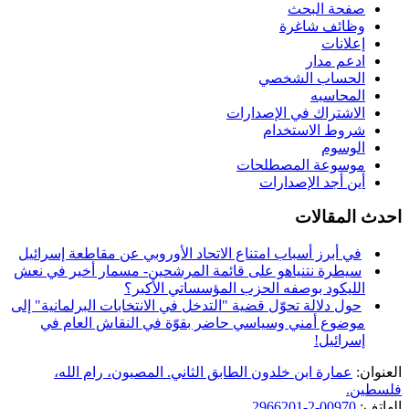
صفحة البحث
وظائف شاغرة
إعلانات
ادعم مدار
الحساب الشخصي
المحاسبه
الاشتراك في الإصدارات
شروط الاستخدام
الوسوم
موسوعة المصطلحات
أين أجد الإصدارات
احدث المقالات
في أبرز أسباب امتناع الاتحاد الأوروبي عن مقاطعة إسرائيل
سيطرة نتنياهو على قائمة المرشحين- مسمار أخير في نعش
الليكود بوصفه الحزب المؤسساتي الأكبر؟
حول دلالة تحوّل قضية "التدخل في الانتخابات البرلمانية" إلى
موضوع أمني وسياسي حاضر بقوّة في النقاش العام في
إسرائيل!
العنوان:
عمارة ابن خلدون الطابق الثاني. المصيون، رام الله،
فلسطين.
الهاتف:
00970-2-2966201