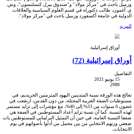
وزميل باحث في "مركز مولاد" و"صندوق بيرل كتسلنسون"، وش.
ي. أغمون، طالب دكتوراه في قسم العلوم السياسية والعلاقات
الدولية في جامعة أكسفورد وزميل باحث في "مركز مولاد".
للمزيد
أوراق إسرائيلية
أوراق إسرائيلية (72)
التفاصيل
15 يونيو 2021
2988
تعالج هذه الورقة نسبة المتدينين اليهود المتزمتين الحريديم، في
مستوطنات الضفة الغربية المحتلة، من دون القدس، ارتفعت في
غضون 6 سنوات من 33% إلى 40%، مع مؤشرات إلى تزايد مستمر
لهذه النسبة. كما أن نسبة تزايد أعداد المستوطنين في الضفة هي
ضعفا النسبة العامة، في حين أن التمثيل البرلماني للمستوطنين بات
ضعفي وزنهم الانتخابي من بين مجمل من أدلوا بأصواتهم في يوم
الانتخابات.