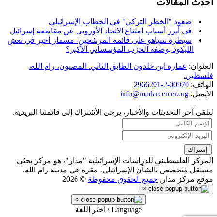
احدث المقالات
صعود "الخطر التركي" في الخطاب الإسرائيلي
في أبرز أسباب امتناع الاتحاد الأوروبي عن مقاطعة إسرائيل
سيطرة نتنياهو على قائمة المرشحين- مسمار أخير في نعش
الليكود بوصفه الحزب المؤسساتي الأكبر؟
العنوان:
عمارة ابن خلدون الطابق الثاني. المصيون، رام الله،
فلسطين.
الهاتف:
00970-2-2966201
الايميل:
info@madarcenter.org
لتلقي آخر التحديثات والأخبار، يرجى الأشتراك إلى قائمتنا البريدية.
المركز الفلسطيني للدراسات الإسرائيلية "مدار"، هو مركز بحثي
مستقل متخصص بالشأن الإسرائيلي، مقره في مدينة رام الله.
موقع مركز مدار,
جميع الحقوق محفوظة
© 2026
×
×
Language / اختر اللغة