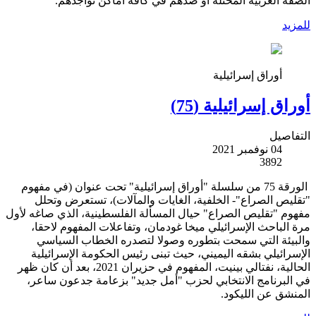
الضفة الغربية المحتلة أو ضدهم في كافة أماكن تواجدهم.
للمزيد
أوراق إسرائيلية
أوراق إسرائيلية (75)
التفاصيل
04 نوفمبر 2021
3892
الورقة 75 من سلسلة "أوراق إسرائيلية" تحت عنوان (في مفهوم
"تقليص الصراع"- الخلفية، الغايات والمآلات)، تستعرض وتحلل
مفهوم "تقليص الصراع" حيال المسألة الفلسطينية، الذي صاغه لأول
مرة الباحث الإسرائيلي ميخا غودمان، وتفاعلات المفهوم لاحقا،
والبيئة التي سمحت بتطوره وصولا لتصدره الخطاب السياسي
الإسرائيلي بشقه اليميني، حيث تبنى رئيس الحكومة الإسرائيلية
الحالية، نفتالي بينيت، المفهوم في حزيران 2021، بعد أن كان ظهر
في البرنامج الانتخابي لحزب "أمل جديد" بزعامة جدعون ساعر،
المنشق عن الليكود.