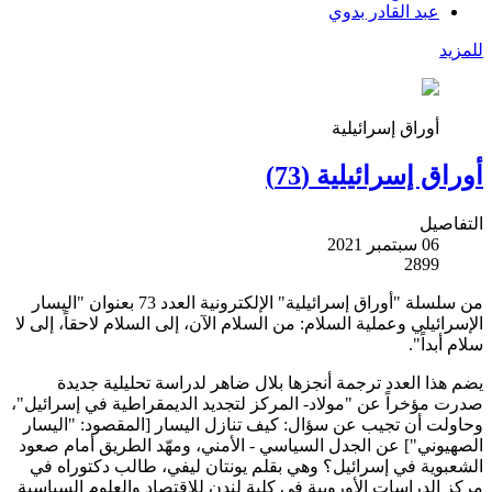
عبد القادر بدوي
للمزيد
أوراق إسرائيلية
أوراق إسرائيلية (73)
التفاصيل
06 سبتمبر 2021
2899
من سلسلة "أوراق إسرائيلية" الإلكترونية العدد 73 بعنوان "اليسار
الإسرائيلي وعملية السلام: من السلام الآن، إلى السلام لاحقاً، إلى لا
سلام أبداً".
يضم هذا العدد ترجمة أنجزها بلال ضاهر لدراسة تحليلية جديدة
صدرت مؤخراً عن "مولاد- المركز لتجديد الديمقراطية في إسرائيل"،
وحاولت أن تجيب عن سؤال: كيف تنازل اليسار [المقصود: "اليسار
الصهيوني"] عن الجدل السياسي - الأمني، ومهّد الطريق أمام صعود
الشعبوية في إسرائيل؟ وهي بقلم يونتان ليفي، طالب دكتوراه في
مركز الدراسات الأوروبية في كلية لندن للاقتصاد والعلوم السياسية