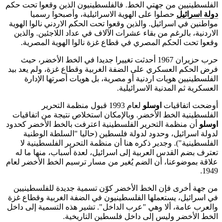
الفلسطينيين من جهتي الخط. فالفلسطينيون الذين وقعوا تحت حكم
دولة اسرائيل
حصلوا على الهوية الاسرائيلية، وأصبحوا رسميا
مواطنين في اسرائيل. والذين وقعوا تحت الحكم الاردني نالوا الهوية
الاردنية، بالرغم من بقاء عشرات الآلاف في عداد اللاجئين. والذين
وقعوا تحت الحكم المصري في قطاع غزة نالوا الهوية المصرية.
حرب حزيران 1967 أحدثت تغييرا جديدا في الخط الأخضر، حيث
فرض الحكم العسكري على الضفة الغربية وقطاع غزة، ولم يعد بيد
الفلسطينيين هويات اردنية أو مصرية، بل هويات أصرتها الإدارة
العسكرية ثم المدنية الاسرائيلية.
أوضحت اتفاقيات
اوسلو
لعام 1993 قبول منظمة التحرير
الفلسطينية الخط الأخضر. وبالإمكان استخلاص نتيجة من اتفاقيات
اوسلو
أن منظمة التحرير الفلسطينية اعترفت بالخط الأخضر كحدود
لدولة اسرائيل، وحدود لدولة فلسطين (حاليا "السلطة الوطنية
الفلسطينية"). وجدير ذكره هنا أن منظمة التحرير الفلسطينية لا
تعترف بضم القدس العربية إلى اسرائيل، لعدة أسباب، منها ما له
علاقة بموضوعنا، أن الضم يُغير من مسار ترسيم الخط الأخضر لعام
1949.
من جهة أخرى فإن الخط الأخضر كوّن تسمية جديدة للفلسطينيين
في اسرائيل، يستعملها الفلسطينيون في الضفة الغربية وقطاع غزة
والعرب عامة، ألا وهي "عرب الداخل". تشير هذه التسمية إلى داخل
الخط الأخضر وليس إلى داخل فلسطين التاريخية.