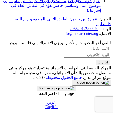
حول دلالة تحوّل قضية "التدخل في الانتخابات البرلمانية" إلى
موضوع أمني وسياسي حاضر بقوّة في النقاش العام في
إسرائيل!
العنوان:
عمارة ابن خلدون الطابق الثاني. المصيون، رام الله،
فلسطين.
الهاتف:
00970-2-2966201
الايميل:
info@madarcenter.org
لتلقي آخر التحديثات والأخبار، يرجى الأشتراك إلى قائمتنا البريدية.
المركز الفلسطيني للدراسات الإسرائيلية "مدار"، هو مركز بحثي
مستقل متخصص بالشأن الإسرائيلي، مقره في مدينة رام الله.
موقع مركز مدار,
جميع الحقوق محفوظة
© 2026
×
×
Language / اختر اللغة
عربي
English