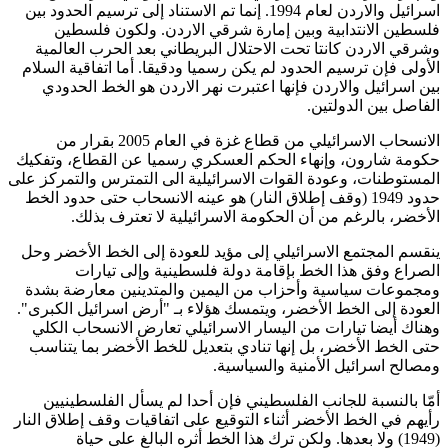
اسرائيل والاردن لعام 1994. إنما تم الاستناد إلى ترسيم الحدود بين
فلسطين الانتدابية وبين إمارة شرقي الاردن. ولكون فلسطين
وشرقي الاردن كانتا تحت الاحتلال البريطاني بعد الحرب العالمية
الأولى فإن ترسيم الحدود لم يكن رسميا ودقيقا. أما اتفاقية السلام
بين اسرائيل والاردن فإنها اعتبرت نهر الاردن هو الخط الحدودي
الفاصل بين الدولتين.
الانسحاب الاسرائيلي من قطاع غزة في العام 2005 بقرار من
حكومة شارون، وإنهاء الحكم العسكري رسميا عن القطاع، وتفكيك
المستوطنات، وعودة القوات الاسرائيلية الى التمترس والتمركز على
حدود 1949 (وقف إطلاق النار) هو عينه الانسحاب حتى حدود الخط
الأخضر، بالرغم من أن الحكومة الاسرائيلية لا تعترف بذلك.
ينقسم المجتمع الاسرائيلي إلى مؤيد للعودة إلى الخط الأخضر وحل
الصراع وفق هذا الخط بإقامة دولة فلسطينية وإلى تيارات
ومجموعات سياسية وأحزاب من اليمين والمتدينين معارضة بشدة
العودة إلى الخط الأخضر، ويتمسك هؤلاء بـ "أرض اسرائيل الكبرى".
وهناك أيضا تيارات من اليسار الاسرائيلي تعارض الانسحاب الكلي
حتى الخط الأخضر، بل إنها تنادي بتعديل للخط الأخضر بما يتناسب
ومصالح اسرائيل الأمنية والسياسية.
أمّا بالنسبة للجانب الفلسطيني فإن أحدا لم يسأل الفلسطينيين
رأيهم في الخط الأخضر أثناء التوقيع على اتفاقيات وقف إطلاق النار
(1949) ولا بعدها. ولكن ترك هذا الخط أثره البالغ على حياة