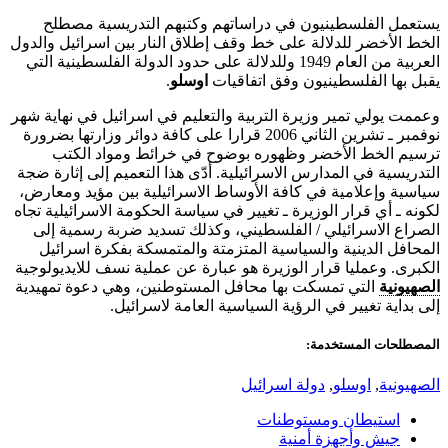
يستعمل الفلسطينيون في دراساتهم وكتبهم التدريسية مصطلح
الخط الأخضر للدلالة على خط وقف إطلاق النار بين اسرائيل والدول
العربية من العام 1949 وللدلالة على حدود الدولة الفلسطينية التي
يقبل بها الفلسطينيون وفق اتفاقيات
اوسلو
.
وعممت يولي تمير وزيرة التربية والتعليم في اسرائيل في نهاية شهر
نوفمبر ـ تشرين الثاني 2006 قرارا على كافة دوائر وزارتها بضرورة
ترسيم الخط الأخضر وظهوره بوضوح في خرائط ومواد الكتب
التدريسية في المدارس الاسرائيلية. أدّى هذا التعميم إلى إثارة ضجة
سياسية وإعلامية في كافة الأوساط الاسرائيلية بين مؤيد ومعارض،
لكونه ـ أي قرار الوزيرة ـ تغيير في سياسة الحكومة الاسرائيلية تجاه
الصراع الاسرائيلي / الفلسطيني، وكذلك تسديد ضربة رسمية إلى
المحافل الدينية والسياسية المتزمتة والمتمسكة بفكرة اسرائيل
الكبرى. وعمليا قرار الوزيرة هو عبارة عن عملية نسف للايديولوجية
الصهيونية
التي تمسكت بها محافل المستوطنين، وهي دعوة تمهيدية
إلى بداية تغيير في الرؤية السياسية العامة لاسرائيل.
المصطلحات المستخدمة:
الصهيونية
,
اوسلو
,
دولة اسرائيل
استيطان ومستوطنات
جيش وأجهزة أمنية