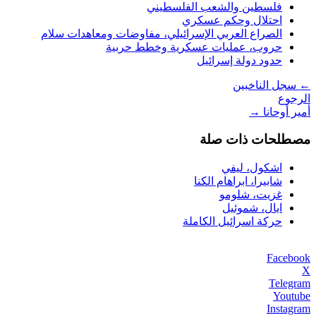
فلسطين والشعب الفلسطيني
احتلال وحكم عسكري
الصراع العربي الإسرائيلي، مفاوضات ومعاهدات سلام
حروب، عمليات عسكرية وخطط حربية
حدود دولة إسرائيل
←
سجل الناخبين
الرجوع
أمير أوحانا
→
مصطلحات ذات صلة
اشكول، ليفي
شابيرا، ابراهام الكنا
غزيت، شلومو
ايال، شموئيل
حركة اسرائيل الكاملة
Facebook
X
Telegram
Youtube
Instagram