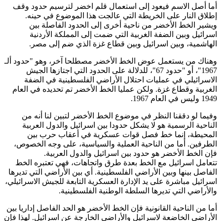
أما أصل الاسم فيعود إلى استعمال قلم اخضر لترسيم حدود وقف
إطلاق النار على الخريطة التي عالجت هذا الموضوع في حينه.
ويشير الخط الأخضر من ناحية أخرى إلى الحدود الفاصلة بين
اسرائيل وبين الضفة الغربية التي ضمت إلى المملكة الأردنية
الهاشمية، وبين اسرائيل وبين قطاع غزة الذي ضم إلى مصر.
وهناك من يستعمل عوض الخط الأخضر مصطلحا آخر، وهو "حدود ألـ
1967"، أو "حدود 67"، للدلالة على الحدود التي اجتازها الجيش
الاسرائيلي في عمليات احتلال الأراضي الفلسطينية في الضفة
الغربية وقطاع غزة. ولكن عمليا الخط الأخضر تم تحديده في العام
1949 وليس في العام 1967.
وفيما لو دققنا النظر في موضوع الخط الأخضر لتبين لنا أنه من
الناحية الرسمية هو لا يشكل حدودا بين اسرائيل والدول العربية
المحيطة، إنما خط فصل قوات عسكرية في أعقاب حرب بين
الطرفين. أما من الناحية العملية والسياسية، على وجه الخصوص،
فإن الخط الأخضر هو حدود بين اسرائيل والدول العربية.
تتعامل اسرائيل مع الخط بعدة طرق واتجاهات، فهي تعتبره الخط
الفاصل بينها وبين الأراضي الفلسطينية. أي بين الأراضي التي تديرها
اسرائيل مباشرة على يد الإدارة العسكرية التابعة للجيش الاسرائيلي،
والأراضي التي تديرها السلطة الوطنية الفلسطينية.
أما من الناحية القانونية فإن الخط الأخضر هو الحد الفاصل إداريا بين
الأراضي الخاضعة لاسرائيل والأراضي الخارجة عن اسرائيل. لهذا فإن