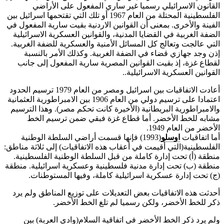
القانون الاسرائيلي رسميا غير ساري المفعول على الأراضي
الفلسطينية المحتلة من العام 1967 أو تلك التي تقتحمها اسرائيل بين
الفينة والأخرى. بمعنى أن القوانين الاردنية بقيت سارية المفعول في
الضفة الغربية في القضايا المدنية، والقوانين العسكرية الاسرائيلية
التي عالجت وتعالج كل المسائل الأمنية والعسكرية للضفة الغربية.
إذن وجد جهازي قضاء في الضفة الغربية. وكذلك الأمر بالنسبة
لقطاع غزة، إذ بقيت القوانين المصرية سارية المفعول إلى جانب
القوانين العسكرية الاسرائيلية..
أعادت الاتفاقيات بين اسرائيل ومصر من العام 1979 ترسيم الحدود
اعتمادا على ترسيم دولي من العام 1906 بين الامبراطورية العثمانية
والامبراطورية البريطانية (الأخيرة كانت تحكم مصر). وهذا الترسيم
مشابه للخط الأخضر. أما قطاع غزة فبقي ضمن ترسيم الخط
الأخضر من العام 1949.
أما اتفاقيات
اوسلو
(1993) فإنها قسمت أراضي السلطة الوطنية
الفلسطينية(التي أُقيمت في أعقاب هذه الاتفاقيات) إلى ثلاثة مناطق:
منطقة (أ) تحت إدارة كاملة من قبل السلطة الوطنية الفلسطينية.
منطقة (ب) تحت إدارة مدنية فلسطينية وعسكرية اسرائيلية. منطقة
(ج) تحت إدارة عسكرية اسرائيلية كاملة، وفيها المستوطنات.
أحدثت هذه الاتفاقيات بعض التعديلات على توزيع المناطق ولم يرد
ذكر للخط الأخضر، ولكن رسميا لم تلغ الخط الأخضر.
ولم يرد ذكر الخط الأخضر في اتفاقية السلام(وادي العربة) بين