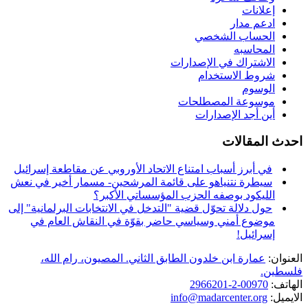
إعلانات
ادعم مدار
الحساب الشخصي
المحاسبه
الاشتراك في الإصدارات
شروط الاستخدام
الوسوم
موسوعة المصطلحات
أين أجد الإصدارات
احدث المقالات
في أبرز أسباب امتناع الاتحاد الأوروبي عن مقاطعة إسرائيل
سيطرة نتنياهو على قائمة المرشحين- مسمار أخير في نعش
الليكود بوصفه الحزب المؤسساتي الأكبر؟
حول دلالة تحوّل قضية "التدخل في الانتخابات البرلمانية" إلى
موضوع أمني وسياسي حاضر بقوّة في النقاش العام في
إسرائيل!
العنوان:
عمارة ابن خلدون الطابق الثاني. المصيون، رام الله،
فلسطين.
الهاتف:
00970-2-2966201
الايميل:
info@madarcenter.org