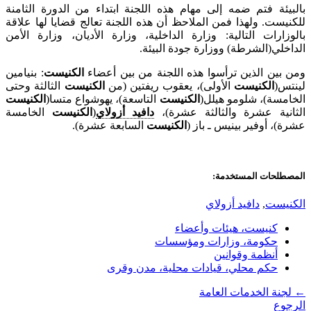
بالبيئة فتم ضمه إلى مهام هذه اللجنة ابتداء من الدورة الثامنة
للكنيست. ولهذا فمن الملاحظ أن هذه اللجنة تعالج قضايا لها علاقة
بالوزارات التالية: وزارة الداخلية، وزارة الأديان، وزارة الأمن
الداخلي(الشرطة) ووزارة جودة البيئة.
ومن بين الذين ترأسوا هذه اللجنة من بين أعضاء
الكنيست
: بنيامين
لينتس(
الكنيست
الأولى)، يعقوب ريفتين (من
الكنيست
الثالثة وحتى
الخامسة)، شلومو هيلل(
الكنيست
التاسعة)، يهوشواع متسا(
الكنيست
الثانية عشرة والثالثة عشرة)،
دافيد أزولاي
(
الكنيست
الخامسة
عشرة)، أوفير بينيس ـ باز (
الكنيست
السابعة عشرة).
المصطلحات المستخدمة:
الكنيست
,
دافيد أزولاي
كنيست، هيئات وأعضاء
حكومة، وزارات ومؤسسات
أنظمة وقوانين
حكم محلي، قيادات محلية، مدن وقرى
←
لجنة الخدمات العامة
الرجوع