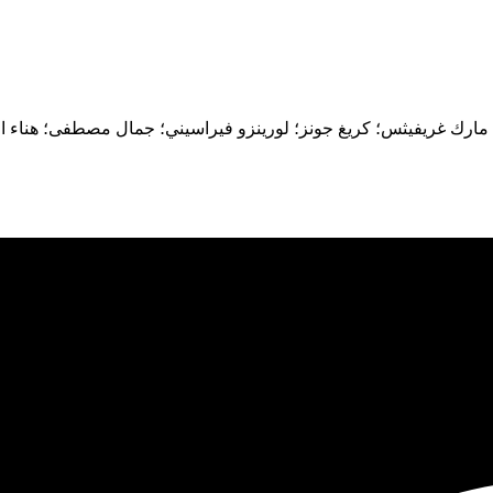
ي؛ مارك غريفيثس؛ كريغ جونز؛ لورينزو فيراسيني؛ جمال مصطفى؛ هناء ال