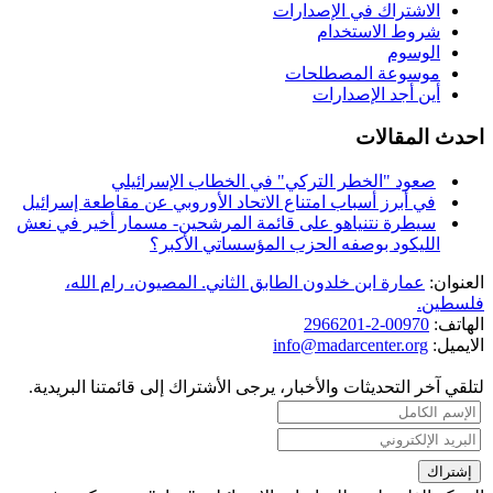
الاشتراك في الإصدارات
شروط الاستخدام
الوسوم
موسوعة المصطلحات
أين أجد الإصدارات
احدث المقالات
صعود "الخطر التركي" في الخطاب الإسرائيلي
في أبرز أسباب امتناع الاتحاد الأوروبي عن مقاطعة إسرائيل
سيطرة نتنياهو على قائمة المرشحين- مسمار أخير في نعش
الليكود بوصفه الحزب المؤسساتي الأكبر؟
العنوان:
عمارة ابن خلدون الطابق الثاني. المصيون، رام الله،
فلسطين.
الهاتف:
00970-2-2966201
الايميل:
info@madarcenter.org
لتلقي آخر التحديثات والأخبار، يرجى الأشتراك إلى قائمتنا البريدية.