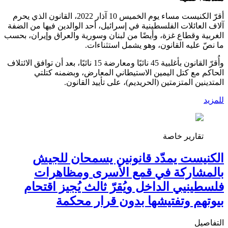
أقرّ الكنيست مساء يوم الخميس 10 آذار 2022، القانون الذي يحرم
آلاف العائلات الفلسطينية في إسرائيل، أحد الوالدين فيها من الضفة
الغربية وقطاع غزة، وأيضًا من لبنان وسورية والعراق وإيران، بحسب
ما نصّ عليه القانون، وهو يشمل استثناءات.
وأُقرّ القانون بأغلبية 45 نائبًا ومعارضة 15 نائبًا، بعد أن توافق الائتلاف
الحاكم مع كتل اليمين الاستيطاني المعارض، وبضمنه كتلتي
المتدينين المتزمتين (الحريديم)، على تأييد القانون.
للمزيد
تقارير خاصة
الكنيست يمدّد قانونين يسمحان للجيش
بالمشاركة في قمع الأسرى ومظاهرات
فلسطينيي الداخل ويُقرّ ثالث يُجيز اقتحام
بيوتهم وتفتيشها بدون قرار محكمة
التفاصيل