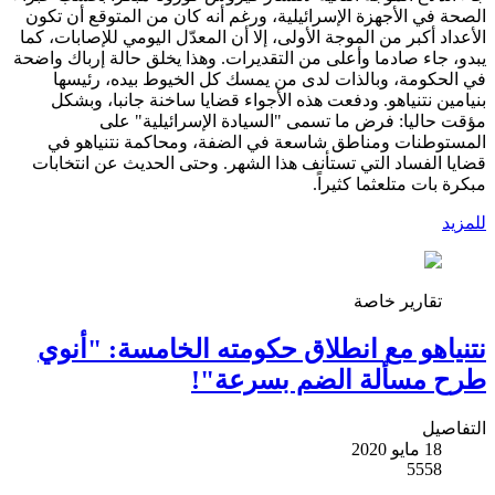
الصحة في الأجهزة الإسرائيلية، ورغم أنه كان من المتوقع أن تكون
الأعداد أكبر من الموجة الأولى، إلا أن المعدّل اليومي للإصابات، كما
يبدو، جاء صادما وأعلى من التقديرات. وهذا يخلق حالة إرباك واضحة
في الحكومة، وبالذات لدى من يمسك كل الخيوط بيده، رئيسها
بنيامين نتنياهو. ودفعت هذه الأجواء قضايا ساخنة جانبا، وبشكل
مؤقت حاليا: فرض ما تسمى "السيادة الإسرائيلية" على
المستوطنات ومناطق شاسعة في الضفة، ومحاكمة نتنياهو في
قضايا الفساد التي تستأنف هذا الشهر. وحتى الحديث عن انتخابات
مبكرة بات متلعثما كثيراً.
للمزيد
تقارير خاصة
نتنياهو مع انطلاق حكومته الخامسة: "أنوي
طرح مسألة الضم بسرعة"!
التفاصيل
18 مايو 2020
5558