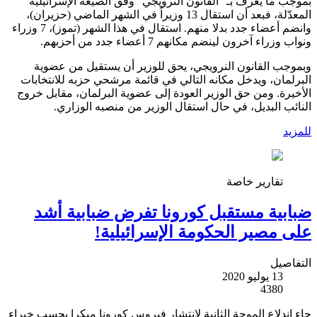
بموجب ما يُعرف بـ "القانون النرويجي" وفق الصيغة الإسرائيلية
المعدّلة، فبعد أن استقال 13 وزيراً في الشهر الماضي (حزيران)،
وانضم أعضاء جدد بدلا منهم. استقال في هذا الشهر (تموز)، 7 وزراء
ونواب وزراء آخرون لينضم مكانهم 7 أعضاء جدد من أحزبهم.
وبموجب القانون النرويجي، يحق للوزير أن يستقيل من عضوية
البرلمان، ويدخل مكانه التالي في قائمة مرشحي حزبه للانتخابات
الأخيرة. ومن حق الوزير العودة إلى عضوية البرلمان، مقابل خروج
النائب البديل، في حال استقال الوزير من منصبه الوزاري.
للمزيد
تقارير خاصة
ضبابية مستقبل كورونا تفرض ضبابية أشد
على مصير الحكومة الإسرائيلية!
التفاصيل
13 يوليو 2020
4380
جاء اندلاع الموجة الثانية لانتشار فيروس كورونا مبكرا بحسب خبراء