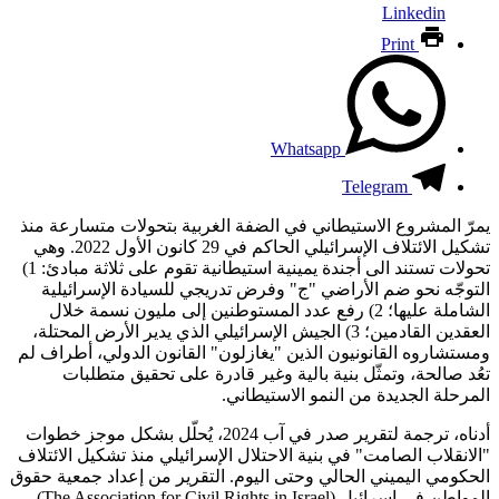
Linkedin
Print
Whatsapp
Telegram
يمرّ المشروع الاستيطاني في الضفة الغربية بتحولات متسارعة منذ
تشكيل الائتلاف الإسرائيلي الحاكم في 29 كانون الأول 2022. وهي
تحولات تستند الى أجندة يمينية استيطانية تقوم على ثلاثة مبادئ: 1)
التوجّه نحو ضم الأراضي "ج" وفرض تدريجي للسيادة الإسرائيلية
الشاملة عليها؛ 2) رفع عدد المستوطنين إلى مليون نسمة خلال
العقدين القادمين؛ 3) الجيش الإسرائيلي الذي يدير الأرض المحتلة،
ومستشاروه القانونيون الذين "يغازلون" القانون الدولي، أطراف لم
تعُد صالحة، وتمثّل بنية بالية وغير قادرة على تحقيق متطلبات
المرحلة الجديدة من النمو الاستيطاني.
أدناه، ترجمة لتقرير صدر في آب 2024، يُحلّل بشكل موجز خطوات
"الانقلاب الصامت" في بنية الاحتلال الإسرائيلي منذ تشكيل الائتلاف
الحكومي اليميني الحالي وحتى اليوم. التقرير من إعداد جمعية حقوق
المواطن في إسرائيل (The Association for Civil Rights in Israel)،