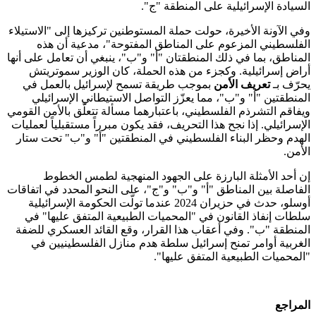
السيادة الإسرائيلية على المنطقة "ج".
وفي الآونة الأخيرة، حولت حملة المستوطنين تركيزها إلى "الاستيلاء
الفلسطيني المزعوم على المناطق المفتوحة"، مدعية أن هذه
المناطق، بما في ذلك المنطقتان "أ" و"ب"، ينبغي أن تعامل على أنها
أراض إسرائيلية. وكجزء من هذه الحملة، كان الوزير سموتريتش
يحرّف بـ
تعريف
الأمن
بموجب طريقة تسمح لإسرائيل بالعمل في
المنطقتين "أ" و"ب"، مما يعزّز التواصل الاستيطاني الإسرائيلي
ويفاقم التشرذم الفلسطيني، باعتبارهما مسألة تتعلّق بالأمن القومي
الإسرائيلي. إذا نجح هذا التحريف، فقد يكون مبرراً مستقبلياً لعمليات
الهدم وحظر البناء الفلسطيني في المنطقتين "أ" و"ب" تحت ستار
الأمن.
إن أحد الأمثلة البارزة على الجهود المنهجية لطمس الخطوط
الفاصلة بين المناطق "أ" و"ب" و"ج"، على النحو المحدد في اتفاقات
أوسلو، حدث في حزيران 2024 عندما تولّت الحكومة الإسرائيلية
سلطات إنفاذ القانون في "المحميات الطبيعية المتفق عليها" في
المنطقة "ب". وفي أعقاب هذا القرار، وقع القائد العسكري للضفة
الغربية أوامر تمنح إسرائيل سلطة هدم منازل الفلسطينيين في
"المحميات الطبيعية المتفق عليها".
المراجع