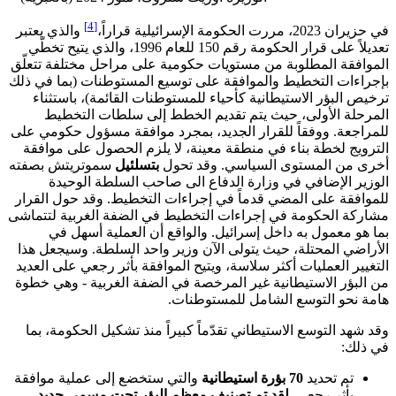
[4]
في حزيران 2023، مررت الحكومة الإسرائيلية قراراً،
والذي يعتبر
تعديلاً على قرار الحكومة رقم 150 للعام 1996، والذي يتيح تخطّي
الموافقة المطلوبة من مستويات حكومية على مراحل مختلفة تتعلّق
بإجراءات التخطيط والموافقة على توسيع المستوطنات (بما في ذلك
ترخيص البؤر الاستيطانية كأحياء للمستوطنات القائمة)، باستثناء
المرحلة الأولى، حيث يتم تقديم الخطط إلى سلطات التخطيط
للمراجعة. ووفقاً للقرار الجديد، بمجرد موافقة مسؤول حكومي على
الترويج لخطة بناء في منطقة معينة، لا يلزم الحصول على موافقة
أخرى من المستوى السياسي. وقد تحول
بتسلئيل
سموتريتش بصفته
الوزير الإضافي في وزارة الدفاع الى صاحب السلطة الوحيدة
للموافقة على المضي قدماً في إجراءات التخطيط. وقد حول القرار
مشاركة الحكومة في إجراءات التخطيط في الضفة الغربية لتتماشى
بما هو معمول به داخل إسرائيل. والواقع أن العملية أسهل في
الأراضي المحتلة، حيث يتولى الآن وزير واحد السلطة. وسيجعل هذا
التغيير العمليات أكثر سلاسة، ويتيح الموافقة بأثر رجعي على العديد
من البؤر الاستيطانية غير المرخصة في الضفة الغربية - وهي خطوة
هامة نحو التوسع الشامل للمستوطنات.
وقد شهد التوسع الاستيطاني تقدّماً كبيراً منذ تشكيل الحكومة، بما
في ذلك:
تم تحديد
70
بؤرة
استيطانية
والتي ستخضع إلى عملية موافقة
بأثر رجعي.
لقد تم
تصنيف
معظم
البؤر
تحت
مسمى
جديد
-