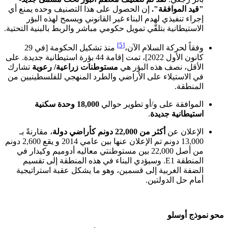
"
قيد
الموافقة
".
إن الحصول على هذا التصنيف وحده يمنع أي
إجراء تنفيذي لهدم البناء غير القانوني ويسمح لهذه البؤر
الاستيطانية بتلقّي تمويل حكومي مباشر والربط بالبنية التحتية.
[5]
وفقاً لحركة السلام الآن،
منذ تشكيل الحكومة [في 29
كانون الأول 2022]، تمت إقامة 44 بؤرة استيطانية جديدة. على
الأقل، نصف هذه البؤر هي
مستوطنات زراعية/ رعوية
تشارك
في الاستيلاء على الأراضي والطرد المنهجي للفلسطينيين من
المنطقة.
الموافقة على و/أو تطوير حوالي
18,000
وحدة
سكنية
استيطانية
جديدة
.
الإعلان عن
أكثر
من
22,000
دونم
كأراضي
دولة
، مقارنةً بـ
13,000 دونم تم الإعلان عنها بين عامي 2014 و يقع 2,600 دونم
من أصل 22,000 بين مستوطنتي معاليه أدوميم وكيدار في
المنطقة E1. وسيؤدي البناء في هذه المنطقة إلى تقسيم
الضفة الغربية إلى قسمين، وهو ما يشكل عقبة استراتيجية
أمام حل الدولتين.
محو
نموذج
أوسلو