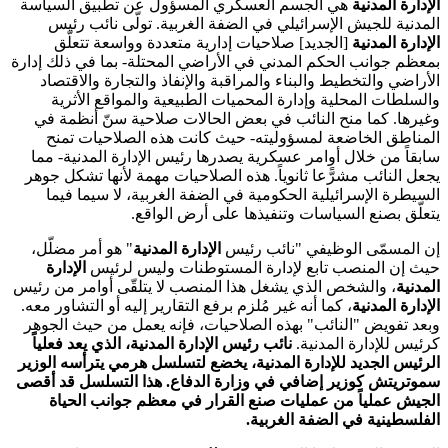
الإدارة المدنية
هي الجسم العسكري المسؤول عن تطبيق السياسة
المدنية للجيش الإسرائيلي في الضفة الغربية. تولّى نائب رئيس
الإدارة المدنية
[الجديد] صلاحيات إدارية متعددة وواسعة تتعلّق
بمعظم جوانب الحكم المدني في الأراضي المحتلة- بما في ذلك إدارة
الأراضي والتخطيط والبناء والمراقبة والإنفاذ والتجارة والاقتصاد
والسلطات المحلية وإدارة المحميات الطبيعية والمواقع الأثرية
وغيرها. كما منح النائب في بعض الحالات صلاحية سنّ أنظمة في
المناطق الخاضعة لمسؤوليته- حيث كانت هذه الصلاحيات تمنح
سابقاً من خلال أوامر عسكرية يصدرها رئيس الإدارة المدنية- مما
يجعل النائب مشرًّعا ثانوياً. هذه الصلاحيات مهمة لأنها تشكل جوهر
السيطرة الإسرائيلية الحكومية في الضفة الغربية، لا سيما فيما
يتعلّق بصنع السياسات وتنفيذها على أرض الواقع.
إن المسمّى الوظيفي "نائب رئيس
الإدارة المدنية
" هو أمر مضلّل،
حيث إن المنصب تابع لإدارة المستوطنات وليس لرئيس
الإدارة
المدنية
، والشخص الذي يشغل هذا المنصب لا يتلقّى أوامر من رئيس
الإدارة المدنية
، كما أنه غير مُلزم برفع التقارير إليه أو التشاور معه.
وبعد تفويض "النائب" بهذه الصلاحيات، فإنه يعمل من حيث الجوهر
كرئيس للإدارة المدنية.
نائب رئيس
الإدارة المدنية
، الذي يعد فعلياً
الرئيس الجديد للإدارة المدنية، يخضع لتسلسل هرمي يترأسه الوزير
سموتريتش كوزير إضافي في وزارة الدفاع. هذا التسلسل قد أقصى
الجيش عملياً من عمليات صنع القرار في معظم جوانب الحياة
الفلسطينية في الضفة الغربية
.