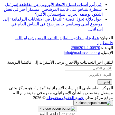
في أبرز أسباب امتناع الاتحاد الأوروبي عن مقاطعة إسرائيل
سيطرة نتنياهو على قائمة المرشحين- مسمار أخير في نعش
الليكود بوصفه الحزب المؤسساتي الأكبر؟
حول دلالة تحوّل قضية "التدخل في الانتخابات البرلمانية" إلى
موضوع أمني وسياسي حاضر بقوّة في النقاش العام في
إسرائيل!
العنوان:
عمارة ابن خلدون الطابق الثاني. المصيون، رام الله،
فلسطين.
الهاتف:
00970-2-2966201
الايميل:
info@madarcenter.org
لتلقي آخر التحديثات والأخبار، يرجى الأشتراك إلى قائمتنا البريدية.
المركز الفلسطيني للدراسات الإسرائيلية "مدار"، هو مركز بحثي
مستقل متخصص بالشأن الإسرائيلي، مقره في مدينة رام الله.
موقع مركز مدار,
جميع الحقوق محفوظة
© 2026
×
×
Language / اختر اللغة