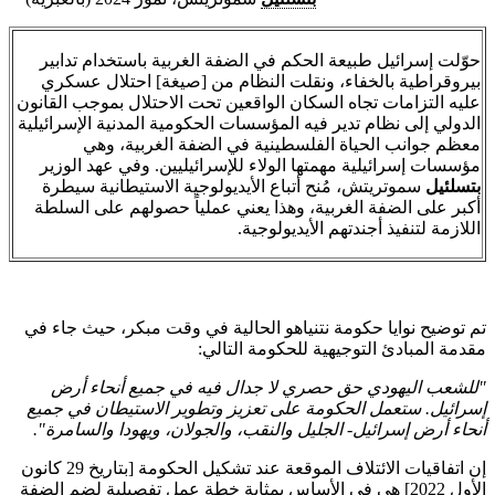
حوّلت إسرائيل طبيعة الحكم في الضفة الغربية باستخدام تدابير
بيروقراطية بالخفاء، ونقلت النظام من [صيغة] احتلال عسكري
عليه التزامات تجاه السكان الواقعين تحت الاحتلال بموجب القانون
الدولي إلى نظام تدير فيه المؤسسات الحكومية المدنية الإسرائيلية
معظم جوانب الحياة الفلسطينية في الضفة الغربية، وهي
مؤسسات إسرائيلية مهمتها الولاء للإسرائيليين. وفي عهد الوزير
بتسلئيل
سموتريتش، مُنح أتباع الأيديولوجية الاستيطانية سيطرة
أكبر على الضفة الغربية، وهذا يعني عملياً حصولهم على السلطة
اللازمة لتنفيذ أجندتهم الأيديولوجية.
تم توضيح نوايا حكومة نتنياهو الحالية في وقت مبكر، حيث جاء في
مقدمة المبادئ التوجيهية للحكومة التالي:
"للشعب
اليهودي
حق
حصري
لا
جدال
فيه
في
جميع
أنحاء
أرض
إسرائيل
.
ستعمل
الحكومة
على
تعزيز
وتطوير
الاستيطان
في
جميع
أنحاء
أرض
إسرائيل
-
الجليل
والنقب،
والجولان،
ويهودا
والسامرة"
.
إن اتفاقيات الائتلاف الموقعة عند تشكيل الحكومة [بتاريخ 29 كانون
الأول 2022] هي في الأساس بمثابة خطة عمل تفصيلية لضم الضفة