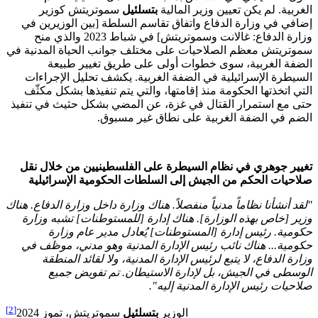
الغربية. لم يكن تعيين وزير المالية
بتسلئيل
سموتريتش كوزير
إضافي في وزارة الدفاع واتفاق تقاسم السلطة [بين الوزيرين في
وزارة الدفاع: غالانت وسموتريتش] في شباط 2023 والذي منح
سموتريتش معظم الصلاحيات على مختلف جوانب الحياة المدنية في
الضفة الغربية، سوى خطوات أولى على طريق تغيير طبيعة
السيطرة الإسرائيلية في الضفة الغربية. يكشف تحليل الإجراءات
التي اتخذتها الحكومة منذ إقامتها، والتي يتم تنفيذها بشكل مكثّف
حتى مع استمرار القتال في غزة، عن المضي بشكل حثيث في تنفيذ
الضم في الضفة الغربية على نطاق غير مسبوق.
تغيير
جوهري
في
نظام
السيطرة
على
الفلسطينيين
من
خلال
نقل
صلاحيات
الحكم
من
الجيش
إلى
السلطات
الحكومية
الإسرائيلية
"
لقد
أنشأنا
نظاماً
مدنياً
منفصلاً
.
هناك
وزارة
داخل
وزارة
الدفاع
.
هناك
وزير [خاص بهذه الوزارة]
.
هناك
إدارة
[
للمستوطنات
]
تشبه
وزارة
حكومية
.
رئيس
إدارة
[
المستوطنات
]
يُعادل
مدير
عام
وزارة
حكومية
...
هناك
نائب
رئيس
الإدارة
المدنية
وهو
مدني،
موظف
في
وزارة
الدفاع،
لا
يتبع
لرئيس
الإدارة
المدنية،
ولا
لقائد
المنطقة
الوسطى في الجيش،
بل
لإدارة
الاستيطان
.
تم
تفويض
جميع
صلاحيات
رئيس
الإدارة
المدنية
إليه
".
[2]
الوزير
بتسلئيل
سموتريتش، تموز 2024