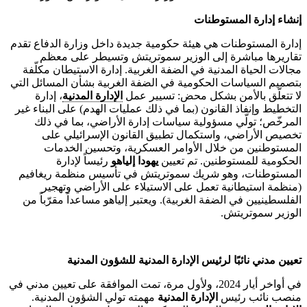
إنشاء
إدارة
المستوطنات
إدارة المستوطنات هي هيئة حكومية جديدة داخل وزارة الدفاع تقدم
تقاريرها مباشرة إلى الوزير سموتريتش وتسيطر على معظم
مجالات الحياة المدنية في الضفة الغربية. إدارة الاستيطان مكلّفة
بتصميم السياسات الحكومية في الضفة الغربية بشأن المسائل التي
لا تتعلّق بالأمن بشكل محض: تسيير عمل
الإدارة المدنية
، إدارة
التخطيط وإنفاذ القانون (بما في ذلك عمليات الهدم) على البناء غير
المرخّص؛ تولّي مسؤولية سياسات إدارة الأراضي، بما في ذلك
تخصيص الأراضي، واستكمال تطبيق القانون الإسرائيلي على
المستوطنين من خلال الأوامر العسكرية، وتحسين الخدمات
الحكومية للمستوطنين. تم تعيين
يهودا
إلياهو
رئيساً لإدارة
المستوطنات، وهو شريك سموتريتش في تأسيس منظمة ريغافيم
(منظمة استيطانية تعمل على الاستيلاء على الأراضي وتهجير
الفلسطينيين في الضفة الغربية). ويعتبر إلياهو مساعداً مقرّباً من
الوزير سموتريتش.
تعيين
مدني
نائبًا
لرئيس
الإدارة
المدنية
للشؤون
المدنية
في أواخر أيار 2024، ولأول مرة، تمت الموافقة على تعيين مدني في
منصب نائب رئيس
الإدارة المدنية
مهمته تولي الشؤون المدنية.