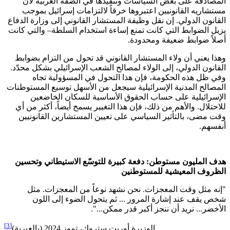
المصادقة على بعض السياسات وتنفيذها في الضفة الغربية لأن
مستشاريه القانونيين اعتبروها خرقاً لالتزامات إسرائيل بموجب
القانون الدولي. إن نقل وظيفة المستشار القانوني إلى وزارة الدفاع
يزيل الضوابط التي كانت تمنع إساءة استخدام السلطة– والتي كانت
أصلاً ضوابط ضعيفة ومحدودة.
وهذا يعني أن ولاء المستشار القانوني قد تحول من التزام بضوابط
القانون الدولي، إلى الولاء لمصالح الشعب الإسرائيلي بشكل محدّد.
وفي ظل هذه الحكومة، فإن هذا التحول في المسؤولية تجاه
المصالح المدنية الإسرائيلية سيجعل من الأسهل توسيع المستوطنات
الإسرائيلية على حساب الحقوق الأساسية للسكان الخاضعين
للاحتلال. والأهم من ذلك، فإن هذا التغيير يسمح أيضاً، أكثر من أي
وقت مضى، بالتأثير السياسي على تعيين المستشارين القانونيين
أنفسهم.
هدف
المليون
مستوطن
:
دفعة
كبيرة
للتوسّع
الاستيطاني
وتحسين
الظروف
المعيشية
للمستوطنين
"إنه مثل وقت المعجزات. نحن نشهد نوعاً من المعجزات. مثل
شخص يقف عند إشارة المرور ... ثم يتحول الضوء إلى اللون
الأخضر... نريد أن ننجز أكبر قدر ممكن...".
[3]
الوزيرة أوريت ستروك، تموز 2024 (بالعبرية)