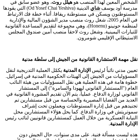
الشخص المعين لهذا المنصب هو
هيلل
روث
، وهو عضو سابق في
مدرسة أود يوسف
شاي
الدينية (Od Yosef Chai Yeshiva) التي يقودها
المستوطنون ويسكن في مستوطنة ريفافا. أثناء خطة فك الارتباط
في العام 2005، شغل روث منصب مدير الشؤون المالية والإدارية
لمنظمة حونينو (Honenu)، وهي مجموعة لتقديم المساعدة القانونية
للتيارات اليمينية. وشغل روث لاحقاً منصب أمين صندوق المجلس
الاستيطاني الإقليمي شومرون.
نقل
مهمة
الاستشارة
القانونية
من
الجيش
إلى
سلطة مدنية
تعيين مدني نائباً لرئيس
الإدارة المدنية
يكمّل العملية التدريجية لنقل
المسؤوليات من الجيش إلى الهيئات الحكومية المدنية في إسرائيل.
خطوة هامة في هذه العملية هي نقل المسؤوليات من هيئة النائب
العام ("المستشار القانوني ليهودا والسامرة") إلى المستشار
القانوني لوزارة الدفاع. عملياً، يتم الآن تقديم المشورة القانونية في
العديد من القضايا المصيرية والحساسة من قبل مستشارين تم
تجنيدهم من قبل إدارة المستوطنات ويعملون تحت إشراف
سموتريتش في وزارة الدفاع. كما يحل هؤلاء المستشارين محل
النيابة العسكرية من خلال العمل كمستشارين قانونيين لنائب رئيس
الإدارة المدنية
.
هذه ليست مسألة فنية. على مدى سنوات، حال الجيش دون