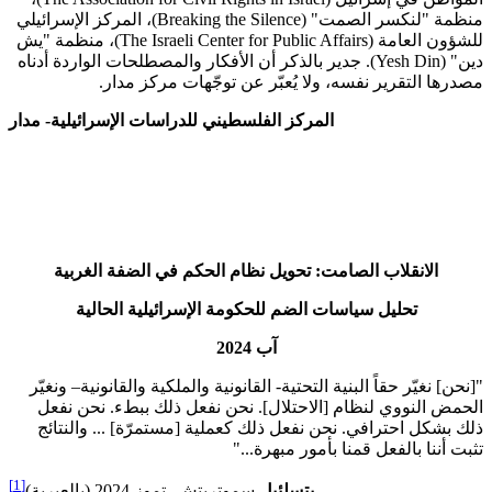
منظمة "لنكسر الصمت" (Breaking the Silence)، المركز الإسرائيلي
للشؤون العامة (The Israeli Center for Public Affairs)، منظمة "يش
دين" (Yesh Din). جدير بالذكر أن الأفكار والمصطلحات الواردة أدناه
مصدرها التقرير نفسه، ولا يُعبّر عن توجّهات مركز مدار.
المركز الفلسطيني للدراسات الإسرائيلية- مدار
ا
لانقلاب
الصامت
:
تحويل
نظام
الحكم
في
الضفة
الغربية
تحليل سياسات الضم للحكومة الإسرائيلية الحالية
آب 2024
"[نحن] نغيّر حقاً البنية التحتية- القانونية والملكية والقانونية– ونغيّر
الحمض النووي لنظام [الاحتلال]. نحن نفعل ذلك ببطء. نحن نفعل
ذلك بشكل احترافي. نحن نفعل ذلك كعملية [مستمرّة] ... والنتائج
تثبت أننا بالفعل قمنا بأمور مبهرة..."
[1]
بتسلئيل
سموتريتش، تموز 2024 (بالعبرية)