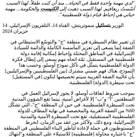
"
لدي
مهمة
واحدة
فقط
في
الحياة
...
منذ
أن
كنت
طفلاً
.
لهذا
السبب
أسّستُ ريغافيم
.
لهذا
السبب
ذهبت
إلى
الكنيست
والحكومة
...
مهمة
حياتي
هي إحباط
قيام دولة
فلسطينية
".
الوزير
بتسلئيل
سموتريتش، القناة 14، التلفزيون الإسرائيلي، 14
حزيران 2024
إن تغيير نظام السيطرة في منطقة "ج" والتوسّع الاستيطاني في
الضفة إنما يسعى إلى تعزيز المأسسة الكاملة والدائمة للسيادة
الإسرائيلية في المناطق المحتلة وإحباط إمكانية إقامة دولة
فلسطينية في المستقبل. ثمّة اتجاه مهم يسعى إلى إبطال فكرة
الدولة الفلسطينية يتمثّل في تآكل نموذج أوسلو، وحسب هذا
النموذج، هناك فهم ضمني مشترك [بين الفلسطينيين والإسرائيليين]
بأن غالبية الضفة الغربية سيتم تخصيصها لتكون [في المستقبل]
تحت سيطرة [الدولة] الفلسطينية.
بموجب شروط اتفاقات أوسلو، لا يجوز لإسرائيل العمل في
المنطقتين "أ" و"ب" إلا لأغراض أمنية، بينما تقع الشؤون المدنية
تحت السيطرة الفلسطينية. في حين أن المنطقة "ج"، التي تشكّل
60% من الضفة الغربية والمخصصة في نهاية المطاف للدولة
الفلسطينية المستقبلية، تقع تحت السيطرة الأمنية والمدنية
الإسرائيلية. ومع ذلك، ولأكثر من عقد من الزمان، انخرط
المستوطنون في حملة لإعادة لتأطير البناء الفلسطيني في المنطقة
"ج" باعتباره محاولة [فلسطينية] للاستيلاء على المنطقة و"انتهاك