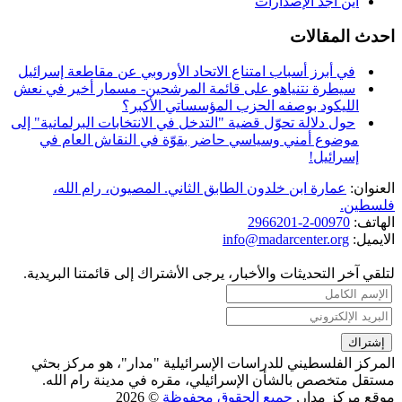
أين أجد الإصدارات
احدث المقالات
في أبرز أسباب امتناع الاتحاد الأوروبي عن مقاطعة إسرائيل
سيطرة نتنياهو على قائمة المرشحين- مسمار أخير في نعش
الليكود بوصفه الحزب المؤسساتي الأكبر؟
حول دلالة تحوّل قضية "التدخل في الانتخابات البرلمانية" إلى
موضوع أمني وسياسي حاضر بقوّة في النقاش العام في
إسرائيل!
العنوان:
عمارة ابن خلدون الطابق الثاني. المصيون، رام الله،
فلسطين.
الهاتف:
00970-2-2966201
الايميل:
info@madarcenter.org
لتلقي آخر التحديثات والأخبار، يرجى الأشتراك إلى قائمتنا البريدية.
المركز الفلسطيني للدراسات الإسرائيلية "مدار"، هو مركز بحثي
مستقل متخصص بالشأن الإسرائيلي، مقره في مدينة رام الله.
موقع مركز مدار,
جميع الحقوق محفوظة
© 2026