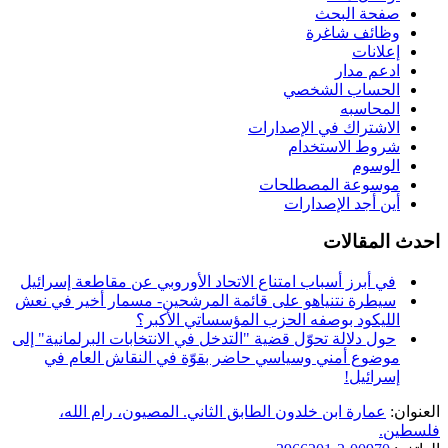
صفحة البحث
وظائف شاغرة
إعلانات
ادعم مدار
الحساب الشخصي
المحاسبه
الاشتراك في الإصدارات
شروط الاستخدام
الوسوم
موسوعة المصطلحات
أين أجد الإصدارات
احدث المقالات
في أبرز أسباب امتناع الاتحاد الأوروبي عن مقاطعة إسرائيل
سيطرة نتنياهو على قائمة المرشحين- مسمار أخير في نعش
الليكود بوصفه الحزب المؤسساتي الأكبر؟
حول دلالة تحوّل قضية "التدخل في الانتخابات البرلمانية" إلى
موضوع أمني وسياسي حاضر بقوّة في النقاش العام في
إسرائيل!
العنوان:
عمارة ابن خلدون الطابق الثاني. المصيون، رام الله،
فلسطين.