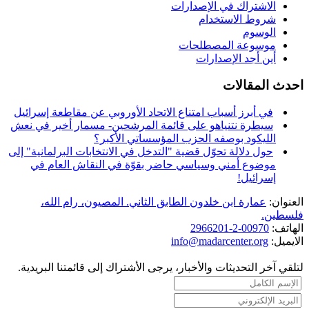
الاشتراك في الإصدارات
شروط الاستخدام
الوسوم
موسوعة المصطلحات
أين أجد الإصدارات
احدث المقالات
في أبرز أسباب امتناع الاتحاد الأوروبي عن مقاطعة إسرائيل
سيطرة نتنياهو على قائمة المرشحين- مسمار أخير في نعش
الليكود بوصفه الحزب المؤسساتي الأكبر؟
حول دلالة تحوّل قضية "التدخل في الانتخابات البرلمانية" إلى
موضوع أمني وسياسي حاضر بقوّة في النقاش العام في
إسرائيل!
العنوان:
عمارة ابن خلدون الطابق الثاني. المصيون، رام الله،
فلسطين.
الهاتف:
00970-2-2966201
الايميل:
info@madarcenter.org
لتلقي آخر التحديثات والأخبار، يرجى الأشتراك إلى قائمتنا البريدية.