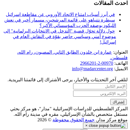
احدث المقالات
في أبرز أسباب امتناع الاتحاد الأوروبي عن مقاطعة إسرائيل
سيطرة نتنياهو على قائمة المرشحين- مسمار أخير في نعش
الليكود بوصفه الحزب المؤسساتي الأكبر؟
حول دلالة تحوّل قضية "التدخل في الانتخابات البرلمانية" إلى
موضوع أمني وسياسي حاضر بقوّة في النقاش العام في
إسرائيل!
العنوان:
عمارة ابن خلدون الطابق الثاني. المصيون، رام الله،
فلسطين.
الهاتف:
00970-2-2966201
الايميل:
info@madarcenter.org
لتلقي آخر التحديثات والأخبار، يرجى الأشتراك إلى قائمتنا البريدية.
المركز الفلسطيني للدراسات الإسرائيلية "مدار"، هو مركز بحثي
مستقل متخصص بالشأن الإسرائيلي، مقره في مدينة رام الله.
موقع مركز مدار,
جميع الحقوق محفوظة
© 2026
×