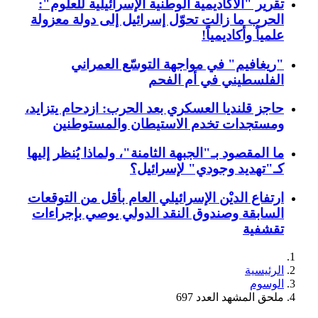
تقرير "الأكاديمية الوطنية الإسرائيلية للعلوم":
الحرب ما زالت تحوّل إسرائيل إلى دولة معزولة
علمياً وأكاديمياً!
"ريغافيم" في مواجهة التوسّع العمراني
الفلسطيني في أم الفحم
حاجز قلنديا العسكري بعد الحرب: ازدحام يتزايد،
ومستجدات تخدم الاستيطان والمستوطنين
ما المقصود بـ"الجبهة الثامنة"، ولماذا يُنظر إليها
كـ"تهديد وجودي" لإسرائيل؟
ارتفاع الديْن الإسرائيلي العام بأقل من التوقعات
السابقة وصندوق النقد الدولي يوصي بإجراءات
تقشفية
الرئيسية
الوسوم
ملحق المشهد العدد 697