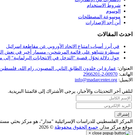
شروط الاستخدام
الوسوم
موسوعة المصطلحات
أين أجد الإصدارات
احدث المقالات
في أبرز أسباب امتناع الاتحاد الأوروبي عن مقاطعة إسرائيل
سيطرة نتنياهو على قائمة المرشحين- مسمار أخير في نعش الل
حول دلالة تحوّل قضية "التدخل في الانتخابات البرلمانية" إل
العنوان:
عمارة ابن خلدون الطابق الثاني. المصيون، رام الله، فلسطين.
الهاتف:
00970-2-2966201
الايميل:
info@madarcenter.org
لتلقي آخر التحديثات والأخبار، يرجى الأشتراك إلى قائمتنا البريدية.
المركز الفلسطيني للدراسات الإسرائيلية "مدار"، هو مركز بحثي مست
موقع مركز مدار,
جميع الحقوق محفوظة
© 2026
×