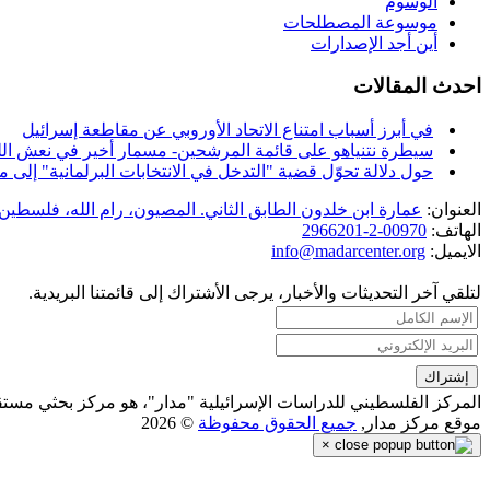
الوسوم
موسوعة المصطلحات
أين أجد الإصدارات
احدث المقالات
في أبرز أسباب امتناع الاتحاد الأوروبي عن مقاطعة إسرائيل
سيطرة نتنياهو على قائمة المرشحين- مسمار أخير في نعش الل
حول دلالة تحوّل قضية "التدخل في الانتخابات البرلمانية" إل
العنوان:
عمارة ابن خلدون الطابق الثاني. المصيون، رام الله، فلسطين.
الهاتف:
00970-2-2966201
الايميل:
info@madarcenter.org
لتلقي آخر التحديثات والأخبار، يرجى الأشتراك إلى قائمتنا البريدية.
المركز الفلسطيني للدراسات الإسرائيلية "مدار"، هو مركز بحثي مست
موقع مركز مدار,
جميع الحقوق محفوظة
© 2026
×