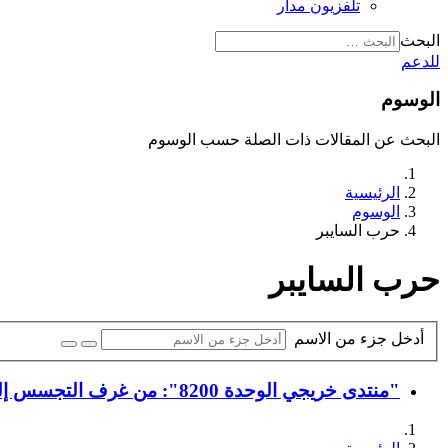
تلفزيون مدار
البحث
للدعم
الوسوم
البحث عن المقالات ذات الصلة حسب الوسوم
الرئيسية
الوسوم
حرب السايبر
حرب السايبر
أدخل جزء من الاسم
"منتدى خريجي الوحدة 8200": من غرف التجسس إلى عالم المليارات وريادة الأعمال!