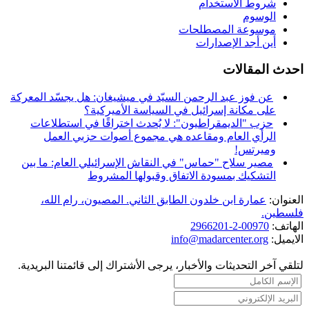
شروط الاستخدام
الوسوم
موسوعة المصطلحات
أين أجد الإصدارات
احدث المقالات
عن فوز عبد الرحمن السيّد في ميشيغان: هل يجسّد المعركة
على مكانة إسرائيل في السياسة الأميركية؟
حزب "الديمقراطيون": لا يُحدث اختراقًا في استطلاعات
الرأي العام ومقاعده هي مجموع أصوات حزبي العمل
وميرتس!
مصير سلاح "حماس" في النقاش الإسرائيلي العام: ما بين
التشكيك بمسودة الاتفاق وقبولها المشروط
العنوان:
عمارة ابن خلدون الطابق الثاني. المصيون، رام الله،
فلسطين.
الهاتف:
00970-2-2966201
الايميل:
info@madarcenter.org
لتلقي آخر التحديثات والأخبار، يرجى الأشتراك إلى قائمتنا البريدية.