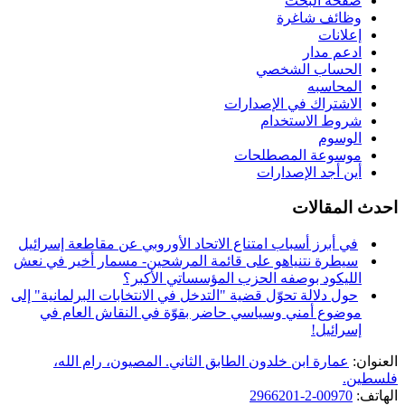
صفحة البحث
وظائف شاغرة
إعلانات
ادعم مدار
الحساب الشخصي
المحاسبه
الاشتراك في الإصدارات
شروط الاستخدام
الوسوم
موسوعة المصطلحات
أين أجد الإصدارات
احدث المقالات
في أبرز أسباب امتناع الاتحاد الأوروبي عن مقاطعة إسرائيل
سيطرة نتنياهو على قائمة المرشحين- مسمار أخير في نعش
الليكود بوصفه الحزب المؤسساتي الأكبر؟
حول دلالة تحوّل قضية "التدخل في الانتخابات البرلمانية" إلى
موضوع أمني وسياسي حاضر بقوّة في النقاش العام في
إسرائيل!
العنوان:
عمارة ابن خلدون الطابق الثاني. المصيون، رام الله،
فلسطين.
الهاتف:
00970-2-2966201