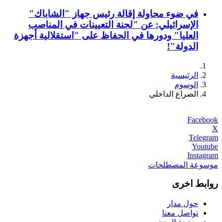
في ضوء محاولة إقالة رئيس جهاز "الشاباك"
الإسرائيلي: عن "لجنة التعيينات في المناصب
العليا" ودورها في الحفاظ على "استقلالية أجهزة
الدولة"!
الرئيسية
الوسوم
الصراع الداخلي
Facebook
X
Telegram
Youtube
Instagram
موسوعة المصطلحات
روابط اخرى
حول مدار
تواصل معنا