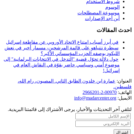
شروط الاستخدام
الوسوم
موسوعة المصطلحات
أين أجد الإصدارات
احدث المقالات
في أبرز أسباب امتناع الاتحاد الأوروبي عن مقاطعة إسرائيل
سيطرة نتنياهو على قائمة المرشحين- مسمار أخير في نعش
الليكود بوصفه الحزب المؤسساتي الأكبر؟
حول دلالة تحوّل قضية "التدخل في الانتخابات البرلمانية" إلى
موضوع أمني وسياسي حاضر بقوّة في النقاش العام في
إسرائيل!
العنوان:
عمارة ابن خلدون الطابق الثاني. المصيون، رام الله،
فلسطين.
الهاتف:
00970-2-2966201
الايميل:
info@madarcenter.org
لتلقي آخر التحديثات والأخبار، يرجى الأشتراك إلى قائمتنا البريدية.