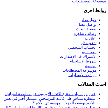
موسوعة المصطلحات
روابط اخرى
حول مدار
تواصل معنا
صفحة البحث
وظائف شاغرة
إعلانات
ادعم مدار
الحساب الشخصي
المحاسبه
الاشتراك في الإصدارات
شروط الاستخدام
الوسوم
موسوعة المصطلحات
أين أجد الإصدارات
احدث المقالات
في أبرز أسباب امتناع الاتحاد الأوروبي عن مقاطعة إسرائيل
سيطرة نتنياهو على قائمة المرشحين- مسمار أخير في نعش
الليكود بوصفه الحزب المؤسساتي الأكبر؟
حول دلالة تحوّل قضية "التدخل في الانتخابات البرلمانية" إلى