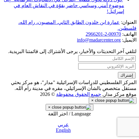
موضوع أمني وسياسي حاضر بقوّة في النقاش العام في
إسرائيل!
العنوان:
عمارة ابن خلدون الطابق الثاني. المصيون، رام الله،
فلسطين.
الهاتف:
00970-2-2966201
الايميل:
info@madarcenter.org
لتلقي آخر التحديثات والأخبار، يرجى الأشتراك إلى قائمتنا البريدية.
المركز الفلسطيني للدراسات الإسرائيلية "مدار"، هو مركز بحثي
مستقل متخصص بالشأن الإسرائيلي، مقره في مدينة رام الله.
موقع مركز مدار,
جميع الحقوق محفوظة
© 2026
×
×
Language / اختر اللغة
عربي
English