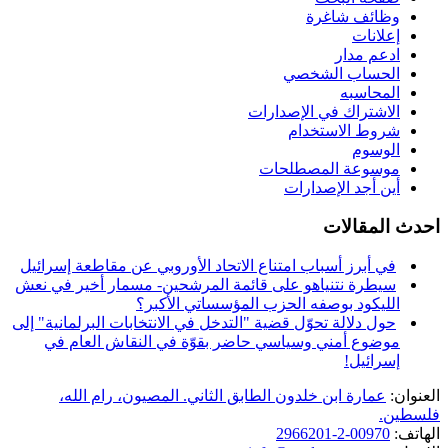
وظائف شاغرة
إعلانات
ادعم مدار
الحساب الشخصي
المحاسبه
الاشتراك في الإصدارات
شروط الاستخدام
الوسوم
موسوعة المصطلحات
أين أجد الإصدارات
احدث المقالات
في أبرز أسباب امتناع الاتحاد الأوروبي عن مقاطعة إسرائيل
سيطرة نتنياهو على قائمة المرشحين- مسمار أخير في نعش
الليكود بوصفه الحزب المؤسساتي الأكبر؟
حول دلالة تحوّل قضية "التدخل في الانتخابات البرلمانية" إلى
موضوع أمني وسياسي حاضر بقوّة في النقاش العام في
إسرائيل!
العنوان:
عمارة ابن خلدون الطابق الثاني. المصيون، رام الله،
فلسطين.
الهاتف:
00970-2-2966201