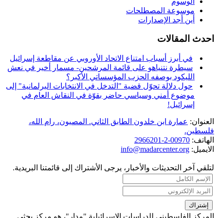
الوسوم
موسوعة المصطلحات
أين أجد الإصدارات
احدث المقالات
في أبرز أسباب امتناع الاتحاد الأوروبي عن مقاطعة إسرائيل
سيطرة نتنياهو على قائمة المرشحين- مسمار أخير في نعش
الليكود بوصفه الحزب المؤسساتي الأكبر؟
حول دلالة تحوّل قضية "التدخل في الانتخابات البرلمانية" إلى
موضوع أمني وسياسي حاضر بقوّة في النقاش العام في
إسرائيل!
العنوان:
عمارة ابن خلدون الطابق الثاني. المصيون، رام الله،
فلسطين.
الهاتف:
00970-2-2966201
الايميل:
info@madarcenter.org
لتلقي آخر التحديثات والأخبار، يرجى الأشتراك إلى قائمتنا البريدية.
المركز الفلسطيني للدراسات الإسرائيلية "مدار"، هو مركز بحثي