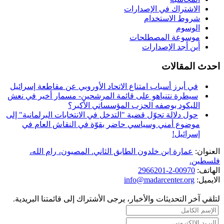
الاشتراك في الإصدارات
شروط الاستخدام
الوسوم
موسوعة المصطلحات
أين أجد الإصدارات
احدث المقالات
في أبرز أسباب امتناع الاتحاد الأوروبي عن مقاطعة إسرائيل
سيطرة نتنياهو على قائمة المرشحين- مسمار أخير في نعش
الليكود بوصفه الحزب المؤسساتي الأكبر؟
حول دلالة تحوّل قضية "التدخل في الانتخابات البرلمانية" إلى
موضوع أمني وسياسي حاضر بقوّة في النقاش العام في
إسرائيل!
العنوان:
عمارة ابن خلدون الطابق الثاني. المصيون، رام الله،
فلسطين.
الهاتف:
00970-2-2966201
الايميل:
info@madarcenter.org
لتلقي آخر التحديثات والأخبار، يرجى الأشتراك إلى قائمتنا البريدية.