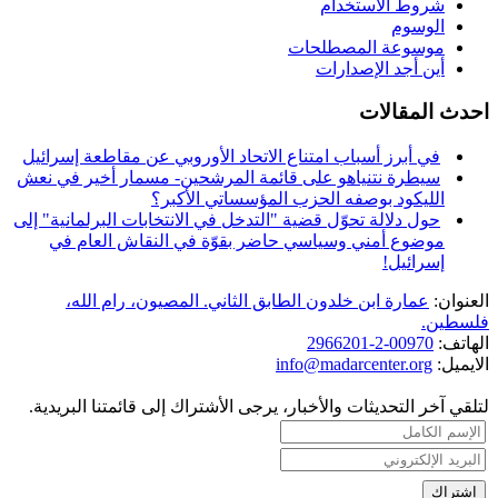
شروط الاستخدام
الوسوم
موسوعة المصطلحات
أين أجد الإصدارات
احدث المقالات
في أبرز أسباب امتناع الاتحاد الأوروبي عن مقاطعة إسرائيل
سيطرة نتنياهو على قائمة المرشحين- مسمار أخير في نعش
الليكود بوصفه الحزب المؤسساتي الأكبر؟
حول دلالة تحوّل قضية "التدخل في الانتخابات البرلمانية" إلى
موضوع أمني وسياسي حاضر بقوّة في النقاش العام في
إسرائيل!
العنوان:
عمارة ابن خلدون الطابق الثاني. المصيون، رام الله،
فلسطين.
الهاتف:
00970-2-2966201
الايميل:
info@madarcenter.org
لتلقي آخر التحديثات والأخبار، يرجى الأشتراك إلى قائمتنا البريدية.