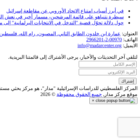
في أبرز أسباب امتناع الاتحاد الأوروبي عن مقاطعة إسرائيل
سيطرة نتنياهو على قائمة المرشحين- مسمار أخير في نعش الل
حول دلالة تحوّل قضية "التدخل في الانتخابات البرلمانية" إل
العنوان:
عمارة ابن خلدون الطابق الثاني. المصيون، رام الله، فلسطين.
الهاتف:
00970-2-2966201
الايميل:
info@madarcenter.org
لتلقي آخر التحديثات والأخبار، يرجى الأشتراك إلى قائمتنا البريدية.
المركز الفلسطيني للدراسات الإسرائيلية "مدار"، هو مركز بحثي مست
موقع مركز مدار,
جميع الحقوق محفوظة
© 2026
×