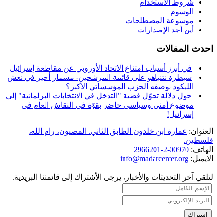
شروط الاستخدام
الوسوم
موسوعة المصطلحات
أين أجد الإصدارات
احدث المقالات
في أبرز أسباب امتناع الاتحاد الأوروبي عن مقاطعة إسرائيل
سيطرة نتنياهو على قائمة المرشحين- مسمار أخير في نعش
الليكود بوصفه الحزب المؤسساتي الأكبر؟
حول دلالة تحوّل قضية "التدخل في الانتخابات البرلمانية" إلى
موضوع أمني وسياسي حاضر بقوّة في النقاش العام في
إسرائيل!
العنوان:
عمارة ابن خلدون الطابق الثاني. المصيون، رام الله،
فلسطين.
الهاتف:
00970-2-2966201
الايميل:
info@madarcenter.org
لتلقي آخر التحديثات والأخبار، يرجى الأشتراك إلى قائمتنا البريدية.