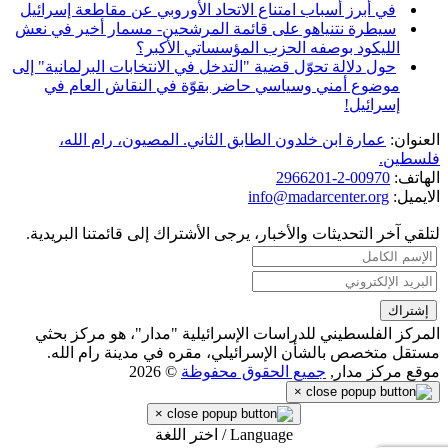
في أبرز أسباب امتناع الاتحاد الأوروبي عن مقاطعة إسرائيل
سيطرة نتنياهو على قائمة المرشحين- مسمار أخير في نعش
الليكود بوصفه الحزب المؤسساتي الأكبر؟
حول دلالة تحوّل قضية "التدخل في الانتخابات البرلمانية" إلى
موضوع أمني وسياسي حاضر بقوّة في النقاش العام في
إسرائيل!
العنوان:
عمارة ابن خلدون الطابق الثاني. المصيون، رام الله،
فلسطين.
الهاتف:
00970-2-2966201
الايميل:
info@madarcenter.org
لتلقي آخر التحديثات والأخبار، يرجى الأشتراك إلى قائمتنا البريدية.
المركز الفلسطيني للدراسات الإسرائيلية "مدار"، هو مركز بحثي
مستقل متخصص بالشأن الإسرائيلي، مقره في مدينة رام الله.
موقع مركز مدار,
جميع الحقوق محفوظة
© 2026
×
×
Language / اختر اللغة