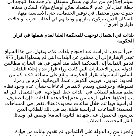
سيتم إجلاؤهم من منازلهم بشكل مستقل، وترجمة هذا التوجه إلى
خطة عمل. لأن عدم الاستعداد لعلاج أوضاع هؤلاء السكان معناه
حدوث ضرر محتمل في توفير الخدمات، حتى الأساسية منها،
للسكان الذين يتركون منازلهم وبلداتهم في أعقاب حرب أو حالات
طوارئ أخرى".
بلدات في الشمال توجهت للمحكمة العليا
لعدم شملها في قرار
الحكومة
أخيراً تتوقف الدراسة عند احتجاج بلدات عدّة، وتقول: في هذا السياق
تجدر الإشارة إلى أن ممثلين عن البلدات التي لم يشملها القرار 975
قدموا التماساً إلى المحكمة العليا منذ أشهر في هذا الشأن، مطالبين
الدولة بتبرير الاعتبارات التي كانت وراء قرار عدم إخلاء البلدات
الثماني المشمولة بقرار الحكومة، وتقع على مسافة 3.5-5 كم من
الحدود: عبدون، أفيريم، ألكوش، علما، الريحانية، كرم بن زمرا،
فسوطة، وحرفيش. ويقدم الالتماس ادعاءات بشأن عدم وجود نظام
تعليم منتظم للطلاب في "بلدات خط المواجهة" في الشمال التي لم
يتم إخلاؤها. فعلى الرغم من عدم إجلاء هذه البلدات، فإن الصفوف
الدراسية فيها تتم خلال ساعات محدودة؛ هناك نقص في المساحات
المحمية؛ الساعات الدراسية قليلة، بما في ذلك للطلاب الذين
يدرسون للحصول على شهادة الثانوية العامة؛ ونقص في وسائل
النقل المخصصة للطلاب.
وكجزء من رد الدولة على الالتماس، تم تقديم بيانات من قيادة