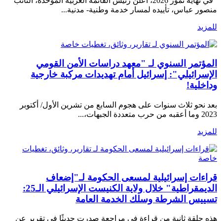
في نهاية تموز 2026، أعلن رئيس القائمة العربية الموحدة، النائب
منصور عباس، تأييده لمسار خدمة وطنية- مدنية...
للمزيد
تقارير، وثائق، تغطيات خاصة
المؤتمر السنوي لـ "معهد دراسات الأمن القومي
الإسرائيلي": إسرائيل أمام تهديدات مركبة خارجية
وداخلية!
بعد نحو ثلاث سنوات على هجوم السابع من تشرين الأول/ أكتوبر
2023 وما أعقبه من حرب متعددة الجبهات،...
للمزيد
تقارير، وثائق، تغطيات
خاصة
قراءات إسرائيلية لمسعى الحكومة لـ"إضعاف
الديمقراطية" خلال ولاية الكنيست الإسرائيلي الـ25:
تسييس الشرطة وسلك الخدمة العامة
هذه حلقة ثانية من قراءة في مراجعة صدرت حديثًا في تقرير عن