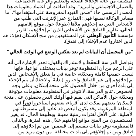
المشتقة من حالة الإخلاء: الصحة والتعليم والرعاية الاجتماعية
والضمان الاجتماعي والمزيد". وقد أضافت أن اعتماد معلومات هذا
المصدر الرسمي جاء "ضمن القيود المفروضة على استخدامها". أما
مصادر الوكالة نفسها فهي: النماذج عبر الإنترنت التي طُلب من
الأشخاص الذين تم إجلاؤهم ملأها (طوعاً) حول موقع إقامتهم
الحالي، تقارير الفنادق عن الأشخاص الذين تم إجلاؤهم، تقارير
مؤسسة
التأمين الوطني
عن المستفيدين من منح الإسكان (هؤلاء هم
الذين اختاروا عدم الإخلاء إلى فندق).
"من المحتمل أن البيانات لم تعد تعكس الوضع في الوقت الحالي"
وتواصل الدراسة التحفّظ والاستدراك بالقول: تجدر الإشارة إلى أنه
على الرغم من أن المنظومة توفر بيانات بمختلف أنواعها، فإنها
ليست جميعها كاملة ومحدّثة، خاصة في ما يتعلق بالأشخاص الذين
تم إجلاؤهم إلى غير الفنادق واختاروا (بدايةً أو لاحقاً) أن يتم الإخلاء
إلى بلدة أخرى من خلال الحصول على منحة إسكان. وعلى وجه
الخصوص، تتابع الدراسة، لا تتوفر في المنظومة معلومات موثوقة
ومحدّثة حول الأماكن التي يقيم فيها أولئك الذين يحصلون على منحة
الإسكان؛ بعضهم يمكث لدى أقرباء، بعضهم استأجروا
دورا
ً في
المنطقة المرغوبة، وقد يكون البعض قد عادوا إلى مستوطناتهم
الأصلية، على الأقل لفترات زمنية معينة. وبطبيعة الحال، قد يغير
المستفيدون من المنح مواقع إقامتهم خلال هذه الفترة، وبالتالي
فالمنظومة توفر بيانات تنقسم إلى قسمين: من تم إجلاؤهم إلى
فنادق ومن تم إجلاؤهم إلى بلدات مختلفة، من دون مزيد من