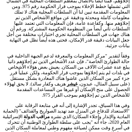
إجلاؤهم، قمنا أيضاً بالاتصال بمعظم السلطات المحلية في الشمال
التي تشملها خطط الإخلاء بموجب قرار الحكومة رقم 975. ومن
المعلومات المقدمة تبين لنا أن السلطات المحلية هناك لا تملك
معلومات كاملة ومحدثة ودقيقة عن مواقع الأشخاص الذين تم
إجلاؤهم منها. وكقاعدة عامة، فإن المعلومات التي تعتمد عليها
السلطات تأتي أيضاً من المنظومة الحكومية المشتركة. ورغم أن
هناك جهات في السلطات المحلية تجري اختبارات مختلفة من أجل
جعل البيانات دقيقة قدر الإمكان، فحتى هذه أيضاً تظل في النهاية
بيانات جزئية.
وفقاً لتقدير "مركز المعلومات والمعرفة لدعم الجبهة الداخلية في
حالة الطوارئ الخاصة"، فإن عدد الأشخاص الذين تم إجلاؤهم ذاتيا
يبلغ عدة عشرات الآلاف من السكان. يعيش بعض هؤلاء الأشخاص
في بلدات لم يتم إخلاؤها بموجب قرار الحكومة، ولكن عملياً قرر
جزء كبير من السكان الذين عاشوا هناك المغادرة بشكل مستقل
(على سبيل المثال، عبدون،
غيشر
هزيف وكفار سالد). لا يحق لهؤلاء
الحصول على منح الإسكان أو غيرها من المساعدات المقدمة
للأشخاص الذين تم إجلاؤهم بموجب القرار 975.
وفي هذا السياق، تجدر الإشارة إلى أنه في متابعة الرقابة على
"الاستعداد للدفاع عن المنزل ضد تهديد الصواريخ والقذائف" (الحماية
المادية والإنذار وإجلاء السكان) الذي نشره
مراقب الدولة
الإسرائيلية
العام 2020، جاء أنه "يجب على سلطة الطوارئ الوطنية أن تتحرك
في أسرع وقت ممكن لصياغة مفهوم وطني لمعاملة السكان الذين