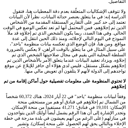
التفاصيل.
ولا تتوقف الإشكاليات المتعلّقة بعدم دقة المعطيات هنا، فتقول
الدراسة إنه: في ما يتعلق بعنصر حداثة البيانات، نظراً لأن البيانات
تعتمد إلى حد كبير على التقارير المستقلة المقدمة من الأشخاص
الذين تم إجلاؤهم، فمن المحتمل أنها لم تعد تعكس الوضع في الوقت
الحالي. وفي هذا الصدد، ربما يكون الشخص الذي تم إجلاؤه قد ملأ
النموذج في اليوم التالي لإجلائه، ومنذ ذلك الحين انتقل إلى عدة
مواقع. ومن هنا، فإن الوضع الذي تعكسه بيانات منظومة "ياحد"،
على سبيل المثال في ما يتعلق بالوقت الراهن، لا يعكس بالضرورة
السلطة المحلية التي يقيم في مجال صلاحيتها الشخص الذي تم
إجلاؤه. ويزداد تعقيد البيانات عندما يتعلق الأمر بالأشخاص الذين تم
إجلاؤهم بشكل مستقل، فليس لدى هؤلاء أي حافز للإبلاغ عن موقع
تواجدهم إلى الدولة لأنهم لا يتلقون أي تعويض مالي منها.
لا تحتوي المنظومة على معلومات تفصيلية
حول أماكن إقامة من تم
إجلاؤهم
وفقاً لبيانات منظومة "ياحد" في 22 أيار 2024، هناك 60,372 شخصاً
من الشمال تم إجلاؤهم في فنادق أو هم من مستحقي منحة
الإسكان: 19,101 في فنادق؛ 41,271 مستفيداً من منحة الإسكان.
وتجدر الإشارة إلى أن هذا الرقم يشمل أيضاً أولئك الذين يتواجدون
في منازلهم (على الرغم من أنهم يعيشون في بلدة مدرجة في خطة
الإخلاء وبالتالي يحق لهم الحصول على منحة إسكان). وتشير