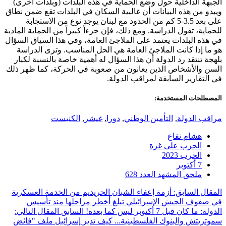
الجبهة الداخلية حول وضع الحماية في هذه البلدات (وبلدات أخرى)
ويبدو من هذه البيانات أن غالبية السكان في البلدات تقع ضمن نطاق
على بعد 3.5-5 كم من الحدود مع لبنان يوجد نوع من الاستجابة
للحماية، تقول الدراسة. ومع ذلك، فإن جزءاً كبيراً من الحماية المادية
في هذه البلدات يعتمد على الملاجئ العامة، وفي هذا السياق السؤال
هو ما إذا كانت الملاجئ العامة هي الحل المناسب. وترى الدراسة
بلهجة تنتقد رد الدولة أن هذا السؤال له أهمية خاصة بالنسبة لكبار
السن والأشخاص الذين يعانون من صعوبة في الحركة، كما ظهر ذلك
في التقارير السابقة لمراقب الدولة.
المصطلحات المستخدمة:
مراقب الدولة
,
التأمين الوطني
,
دورا
,
غيشر
,
الكنيست
هشام نفاع
الحرب على غزة
الحرب 2023
7 أكتوبر
ملحق المشهد العدد 628
المقال السابق: أزمة إعفاء الشبان الحريديم من الخدمة العسكرية
في صفوف الجيش الإسرائيلي تبلغ أخطر مراحلها منذ تأسيس
الدولة: ما كان قبل 7 أكتوبر ليس كما بعده!
السابق
المقال التالي:
سموتريتش والبنوك الفلسطينية... كيف تدير إسرائيل ملف "فائض