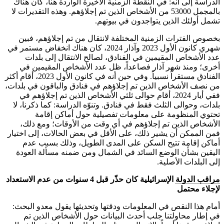
الدراسة إلى أنه: في النقطة الزمنية الأخيرة الواردة هنا، كان هناك
بالمجمل 53000 من الأشخاص الذين تم إجلاؤهم. وهذه التقديرات لا
تشمل أولئك الذين يتواجدون في بيوتهم.
بخصوص الفترات الزمنية المختلفة لانتقال من تم إجلاؤهم، فبين
شهري كانون الأول 2023 وآذار 2024، كان هناك انخفاض مستمر في
عدد الأشخاص المقيمين في الفنادق، لصالح الانتقال إلى بلدات
أخرى؛ ومنذ شهر آذار فصاعداً، ظل عدد الأشخاص المقيمين في
الفنادق مستقراً نسبياً. وفي حين أنه في كانون الأول 2023، أقام أكثر
من نصف الأشخاص الذين تم إجلاؤهم في فنادق والباقون في بلدات،
ففي أيار 2024، أقام حوالى ثلثي الأشخاص الذين تم إجلاؤهم في
بلدات، وحوالى الثلث فقط في فنادق. وتنوّه الدراسة: كما ذكرنا، لا
تحتوي المنظومة على معلومات تفصيلية حول أماكن إقامة
الأشخاص الذين تم إجلاؤهم في أي وقت من الأوقات؛ ومع ذلك،
فمن الممكن أن يشير ذلك، على الأقل في بعض الحالات، إلى اختيار
أماكن إقامة تتيح السكن على المدى الطويل، وذلك بسبب عدم
اليقين بشأن الوضع السائد في الشمال ومن ضمنه مسألة العودة
إلى البلدات الأصلية.
مراقب الدولة
الإسرائيلية كان حذّر قبل 4 سنوات من عدم الاستعداد
لإجلاء محتمل
أمام هذا النقص في المعلومات ودقتها وتحديثها يقول معدو البحث:
في إطار محاولتنا جلب أحدث البيانات حول الأشخاص الذين تم