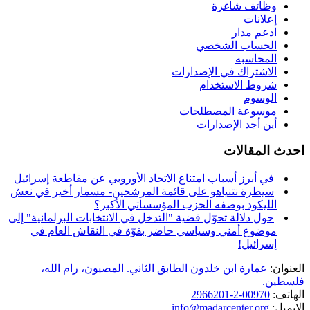
وظائف شاغرة
إعلانات
ادعم مدار
الحساب الشخصي
المحاسبه
الاشتراك في الإصدارات
شروط الاستخدام
الوسوم
موسوعة المصطلحات
أين أجد الإصدارات
احدث المقالات
في أبرز أسباب امتناع الاتحاد الأوروبي عن مقاطعة إسرائيل
سيطرة نتنياهو على قائمة المرشحين- مسمار أخير في نعش
الليكود بوصفه الحزب المؤسساتي الأكبر؟
حول دلالة تحوّل قضية "التدخل في الانتخابات البرلمانية" إلى
موضوع أمني وسياسي حاضر بقوّة في النقاش العام في
إسرائيل!
العنوان:
عمارة ابن خلدون الطابق الثاني. المصيون، رام الله،
فلسطين.
الهاتف:
00970-2-2966201
الايميل:
info@madarcenter.org