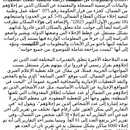
والبيانات الرسمية المسجلة والمعتمدة عن السكان الذين تم إجلاؤهم
من الشمال، كجزء من قرار الحكومة رقم 975: "خطة عمل وطنية
لتنفيذ إخلاء سكان القطاع الشمالي (0-5 كم من الحدود) واستيعابهم
(18 تشرين الأول/أكتوبر 2023)". بالإضافة إلى هؤلاء السكان تطرقت
الدراسة أيضاً إلى جوانب عدّة تتعلّق بالسكان الذين غادروا بلداتهم
بشكل مستقل عن خطط الإخلاء التي وضعتها الدولة. ويشير واضعو
الدراسة إلى أن جزءاً من المعلومات الواردة فيها يستند إلى دراسات
سابقة كتبها باحثو مركز الأبحاث والمعلومات في
الكنيست
، وتنوّه
إلى أنها "ليست مراجعة شاملة للموضوع، من جميع جوانبه".
هذه الملاحظة الأخيرة تتعلق بالتقديرات المختلفة لعدد الذين تم
إجلاؤهم بقرار رسمي أو قرروا ترك بيوتهم بقرار مستقل بسبب
المواجهات الحربية. فمثلا، في مقال عن قلة تغطية الإعلام العبري
للحاصل في الشمال، كتب موقع "العين السابعة" الذي يتابع بالفحص
والنقد التغطيات الإخبارية والصحافية العبرية عموماً أن "البحث في
المواقع الإخبارية عن البيانات الأساسية، مثل عدد الأشخاص الذين تم
إجلاؤهم من الشمال أو عدد عمليات إطلاق المقذوفات التي تلقتها
المنطقة، يظهر وجهاً آخر للتغطية المفقودة. في معظم التقارير لا
توجد إشارة إلى عدد الأشخاص الذين تم إجلاؤهم"، ويقول إنه "في
التقارير التي يمكن العثور على أرقام فيها، تختلف من تقرير إلى آخر.
فيدعي أحد التقارير أنه تم إجلاء 58 ألف شخص من الشمال، وفي
تقرير آخر يرتفع العدد إلى 61 ألفاً. وبينما يشير أحد التقارير إلى أنه تم
إجلاء 6000 ساكن بشكل مستقل، يدعي تقرير ثان أن العدد هو