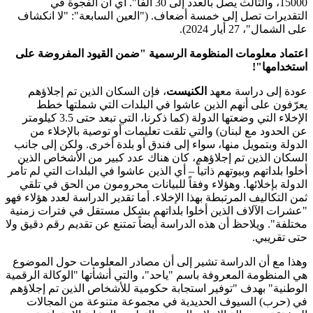
15000، والثالث يصل بالعدد إلى 30 ألفاً". أي أن الفجوة في
التقديرات تصل إلى خمسة أضعاف. ("العين السابعة": "لا انكشاف
على الشمال"، 27 أيار 2024).
اعتماد معلومات المنظومة الرسمية "ضمن القيود المفروضة على
استخدامها"!
عودة إلى دراسة معهد
الكنيست
، فإن السكان الذين تم إجلاؤهم
يعرّفون على أنهم الذين عاشوا في البلدات التي شملتها خطط
الإخلاء التي وضعتها الدولة (كما ذكرنا، التي تبعد حتى 3.5 كيلومتر
عن الحدود مع لبنان) والتي تلقت تعليمات أو توصية بالإخلاء من
الدولة وبتمويل منها، سواء إلى فندق أو بلدة أخرى. ولكن إلى جانب
السكان الذين تم إجلاؤهم، كان هناك عدد كبير من الأشخاص الذين
أخلوا بلداتهم وبيوتهم ذاتياً – أي الذين عاشوا في البلدات التي لم تأمر
الدولة بإخلائها. وهؤلاء وفقاً للبيانات محرومون من الحق في تلقي
ثمن التكاليف المرتبطة بهذا الإخلاء. أما تقدير الدراسة لعدد هؤلاء فهو
"عشرات الآلاف الذين أخلوا بلداتهم بشكل مستقل في فترات زمنية
مختلفة". ويلاحظ أن هذه الدراسة أيضاً تمتنع عن تقديم رقم دقيق ولا
حتى تقريبي.
وهذا مع أن الدراسة تشير إلى أن مصادر المعلومات حول الموضوع
هي المنظومة المعروفة باسم "ياحد"، والتي أنشأتها "الوكالة الرقمية
الوطنية" بهدف "توفير استجابة حكومية للأشخاص الذين تم إجلاؤهم
في (حرب) السيوف الحديدية في مجموعة متنوعة من المجالات