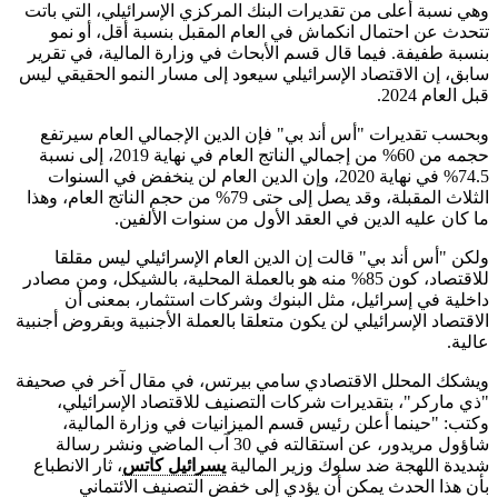
وهي نسبة أعلى من تقديرات البنك المركزي الإسرائيلي، التي باتت
تتحدث عن احتمال انكماش في العام المقبل بنسبة أقل، أو نمو
بنسبة طفيفة. فيما قال قسم الأبحاث في وزارة المالية، في تقرير
سابق، إن الاقتصاد الإسرائيلي سيعود إلى مسار النمو الحقيقي ليس
قبل العام 2024.
وبحسب تقديرات "أس أند بي" فإن الدين الإجمالي العام سيرتفع
حجمه من 60% من إجمالي الناتج العام في نهاية 2019، إلى نسبة
74.5% في نهاية 2020، وإن الدين العام لن ينخفض في السنوات
الثلاث المقبلة، وقد يصل إلى حتى 79% من حجم الناتج العام، وهذا
ما كان عليه الدين في العقد الأول من سنوات الألفين.
ولكن "أس أند بي" قالت إن الدين العام الإسرائيلي ليس مقلقا
للاقتصاد، كون 85% منه هو بالعملة المحلية، بالشيكل، ومن مصادر
داخلية في إسرائيل، مثل البنوك وشركات استثمار، بمعنى أن
الاقتصاد الإسرائيلي لن يكون متعلقا بالعملة الأجنبية وبقروض أجنبية
عالية.
ويشكك المحلل الاقتصادي سامي بيرتس، في مقال آخر في صحيفة
"ذي ماركر"، بتقديرات شركات التصنيف للاقتصاد الإسرائيلي،
وكتب: "حينما أعلن رئيس قسم الميزانيات في وزارة المالية،
شاؤول مريدور، عن استقالته في 30 آب الماضي ونشر رسالة
شديدة اللهجة ضد سلوك وزير المالية
يسرائيل كاتس
، ثار الانطباع
بأن هذا الحدث يمكن أن يؤدي إلى خفض التصنيف الائتماني