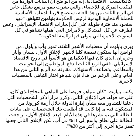
"كالكاليست" الاقتصادية، إنه من الواضح أن البيانات الواردة من
المكتب المركزي للإحصاء، والتي بشرت بنمو مرتفع بشكل خاص
في الربع الثالث من هذا العام، ستصبح قريبا الدعامة الأساسية
للحملة الانتخابية اليومية لرئيس الحكومة
بنيامين نتنياهو
؛ "فهو
استحوذ منذ فترة طويلة على كل إنجازات الاقتصاد الإسرائيلي، وغض
الطرف عن كل المشاكل والأمراض التي أهملها نتنياهو في كل
السنوات الأخيرة التي يتولى فيها رئاسة الحكومة".
ويرى بايلوت أن معطيات الأشهر الثلاثة، تموز وآب وأيلول، من
الواضح أنها ستكون نقيضة كليا لأشهر الإغلاق الأول، نيسان وأيار
وحزيران، الذي كان فيها الانكماش هو الأسوأ في تاريخ الاقتصاد
الإسرائيلي، ففي الربع الثالث اندفع المواطنون إلى الحوانيت
والمطاعم، وتضاعف الاستهلاك، مقارنة مع الربع الثاني من هذا
العام. وعلى الرغم من هذا، فإن نتنياهو اختار التباهي بالمعطيات
الأخيرة.
وكتب بايلوت: "كان نتنياهو حريصا على التباهي بالنجاح الذي كان،
على حد قوله، في الإغلاق الثاني، وكرر مرارا ذكر الشخصيات التي
دعاها للتشاور معه بشأن إدارة الدولة خلال أزمة كورونا. من
المشكوك فيه ما إذا كانت قد أطلعت تلك الشخصيات على بيانات
البطالة التي تم نشرها في هذه الأيام. فبعد الإغلاق الأول، تراجعت
البطالة على نطاق واسع إلى 11% في آب، لكن الإغلاق الثاني جعلها
تقفز مرّة أخرى إلى أكثر من 20%".