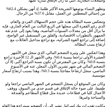
والمحلات التجارية، التي ما زال الإغلاق ساريا عليها.
وتظهر النساء بوصفها الشريحة الأكثر ظلما، إذ أنهن يشكلن 62.4%
من إجمالي المعطّلين عن العمل، مقابل 37.6% من الرجال.
وتنعكس نسبة البطالة هذه على حجم الاستهلاك الفردي والعام،
الذي رغم القفزة التي سجلها في الربع الثالث من العام الجاري، فإنه
ما يزال أقل من معدلات السنوات الماضية، وهذا يعود إلى عدم ثقة
الجمهور بالتطورات الاقتصادية، والقلق من المستقبل غير الواضح،
إضافة إلى تراجع القوة الشرائية، مع تراجع مداخيل العائلات مع
ارتفاع نسب البطالة.
وهذا انعكس على وتيرة التضخم المالي، الذي سجل في الأشهر
العشرة الأولى تراجعا بنسبة 0.4%، وفي الأشهر الـ 12 الأخيرة تراجع
بنسبة 0.8%. وكان من المفترض أن تكون نسبة التراجع أكبر، إلا أن
التضخم المالي في شهر تشرين الأول، المعلن عنه في الأسبوع
الماضي، سجل ارتفاعا مفاجئا بنسبة 0.3%، وهذا بسبب ارتفاع أسعار
موسمية.
وكان من المتوقع أن يسجل التضخم في الشهر الماضي تراجعا ولو
طفيفا، على ضوء حالة الإغلاق في قسم جدي من السوق، ووقف
الأعمال كليا في قطاعات عديدة مثل قطاع المطاعم والفندقة
والسياحة وغيرها.
وكانت تقديرات بنك إسرائيل تشير إلى أن التضخم سيتراجع هذا العام