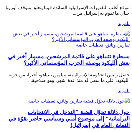
تتوقع أغلب التقديرات الإسرائيلية السائدة فيما يتعلق بموقف أوروبا
حيال ما تقوم به إسرائيل من...
للمزيد
تقارير، وثائق، تغطيات خاصة
سيطرة نتنياهو على قائمة المرشحين- مسمار أخير في
نعش الليكود بوصفه الحزب المؤسساتي الأكبر؟
حصل رئيس الحكومة الإسرائيلية، بنيامين نتنياهو، أخيرا، من حزبه
الليكود، على ما سعى له منذ عدة أشهر، وهو صلاحية...
للمزيد
تقارير، وثائق، تغطيات خاصة
حول دلالة تحوّل قضية "التدخل في الانتخابات
البرلمانية" إلى موضوع أمني وسياسي حاضر بقوّة في
النقاش العام في إسرائيل!