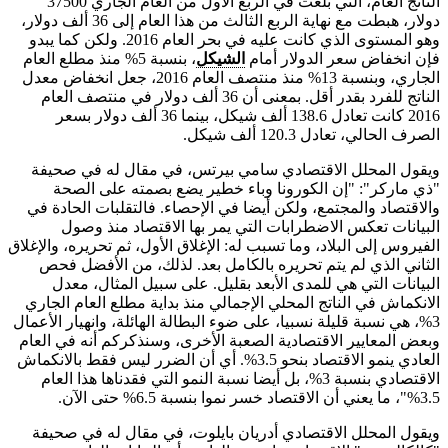
الناتج العام، التي بلغت في الربع الأول من العام الجاري 37500
دولار، هبطت مع نهاية الربع الثالث من هذا العام إلى 36 ألف دولار،
وهو المستوى الذي كانت عليه في بحر العام 2016. ولكن كما يبدو
فإن انخفاض سعر الدولار أمام
الشيكل
، بنسبة 5% منذ مطلع العام
الجاري، وبنسبة 13% منذ منتصف العام 2016، جعل انخفاض معدل
الناتج للفرد بقدر أقل. بمعنى أن 36 ألف دولار في منتصف العام
2016 كانت تعادل 138.6 ألف شيكل، بينما 36 ألف دولار بسعر
الصرف الحالي، تعادل 120.3 ألف شيكل.
ويقول المحلل الاقتصادي سامي بيرتس، في مقال له في صحيفة
"ذي ماركر": "إن الكورونا وباء خطير يضع بصمته على الصحة
والاقتصاد والمجتمع، ولكن أيضا في الإحصاء. فالتقلبات الحادة في
البيانات تعكس الاضطرابات التي يمر بها الاقتصاد منذ وصول
الفيروس إلى البلاد، وما تسبب له: الإغلاق الأول، ثم تحريره، والإغلاق
الثاني الذي لم يتم تحريره بالكامل بعد. لذلك، من الأفضل فحص
البيانات التي هي للمدى الأبعد بقليل. على سبيل المثال، معدل
الانكماش في الناتج المحلي الإجمالي منذ بداية مطلع العام الجاري
3%، هي نسبة قليلة نسبيا، على ضوء البطالة الهائلة، وانهيار الأعمال
وبعض المعايير الاقتصادية الصعبة الأخرى، وسنذكركم أنه في العام
العادي ينمو الاقتصاد بنحو 3.5%. أي أن الضرر ليس فقط بالانكماش
الاقتصادي بنسبة 3%، بل أيضا نسبة النمو التي فقدناها هذا العام
3.5%"، ما يعني أن الاقتصاد خسر نموا بنسبة 6.5% حتى الآن.
ويقول المحلل الاقتصادي أدريان بايلوت، في مقال له في صحيفة