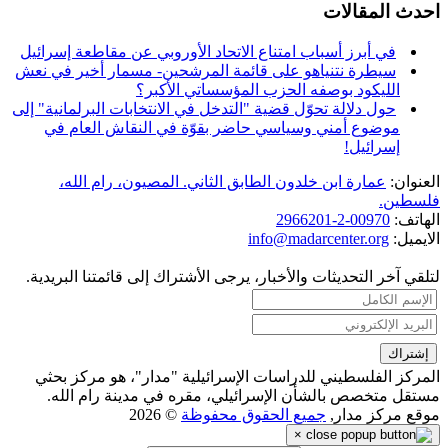
احدث المقالات
في أبرز أسباب امتناع الاتحاد الأوروبي عن مقاطعة إسرائيل
سيطرة نتنياهو على قائمة المرشحين- مسمار أخير في نعش
الليكود بوصفه الحزب المؤسساتي الأكبر؟
حول دلالة تحوّل قضية "التدخل في الانتخابات البرلمانية" إلى
موضوع أمني وسياسي حاضر بقوّة في النقاش العام في
إسرائيل!
العنوان:
عمارة ابن خلدون الطابق الثاني. المصيون، رام الله،
فلسطين.
الهاتف:
00970-2-2966201
الايميل:
info@madarcenter.org
لتلقي آخر التحديثات والأخبار، يرجى الأشتراك إلى قائمتنا البريدية.
المركز الفلسطيني للدراسات الإسرائيلية "مدار"، هو مركز بحثي
مستقل متخصص بالشأن الإسرائيلي، مقره في مدينة رام الله.
موقع مركز مدار,
جميع الحقوق محفوظة
© 2026
×