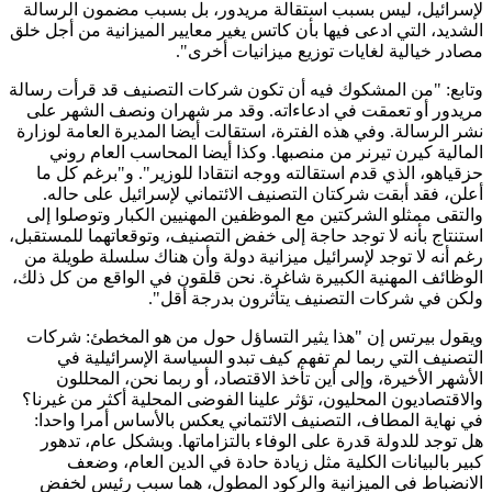
لإسرائيل، ليس بسبب استقالة مريدور، بل بسبب مضمون الرسالة
الشديد، التي ادعى فيها بأن كاتس يغير معايير الميزانية من أجل خلق
مصادر خيالية لغايات توزيع ميزانيات أخرى".
وتابع: "من المشكوك فيه أن تكون شركات التصنيف قد قرأت رسالة
مريدور أو تعمقت في ادعاءاته. وقد مر شهران ونصف الشهر على
نشر الرسالة. وفي هذه الفترة، استقالت أيضا المديرة العامة لوزارة
المالية كيرن تيرنر من منصبها. وكذا أيضا المحاسب العام روني
حزقياهو، الذي قدم استقالته ووجه انتقادا للوزير". و"برغم كل ما
أعلن، فقد أبقت شركتان التصنيف الائتماني لإسرائيل على حاله.
والتقى ممثلو الشركتين مع الموظفين المهنيين الكبار وتوصلوا إلى
استنتاج بأنه لا توجد حاجة إلى خفض التصنيف، وتوقعاتهما للمستقبل،
رغم أنه لا توجد لإسرائيل ميزانية دولة وأن هناك سلسلة طويلة من
الوظائف المهنية الكبيرة شاغرة. نحن قلقون في الواقع من كل ذلك،
ولكن في شركات التصنيف يتأثرون بدرجة أقل".
ويقول بيرتس إن "هذا يثير التساؤل حول من هو المخطئ: شركات
التصنيف التي ربما لم تفهم كيف تبدو السياسة الإسرائيلية في
الأشهر الأخيرة، وإلى أين تأخذ الاقتصاد، أو ربما نحن، المحللون
والاقتصاديون المحليون، تؤثر علينا الفوضى المحلية أكثر من غيرنا؟
في نهاية المطاف، التصنيف الائتماني يعكس بالأساس أمرا واحدا:
هل توجد للدولة قدرة على الوفاء بالتزاماتها. وبشكل عام، تدهور
كبير بالبيانات الكلية مثل زيادة حادة في الدين العام، وضعف
الانضباط في الميزانية والركود المطول، هما سبب رئيس لخفض