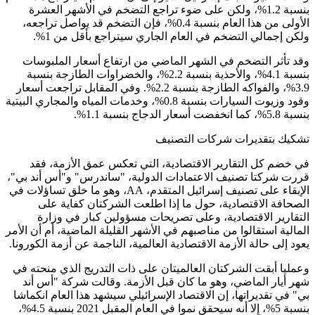
بنسبة 1.2%، ولكن على ضوء تراجع التضخم في الأشهر العشرة
الأولى من هذا العام بنسبة 0.4%، فإن التضخم قد يواصل تراجعه،
ولكن إجمالي التضخم في العام الجاري سيتراجع بأقل من 1%.
وقد تأثر التضخم في الشهر الماضي من ارتفاع أسعار الملبوسات
بنسبة 4.1%، والأحذية بنسبة 2.2%، والخضراوات الطازجة بنسبة
3.9%، والفواكه الطازجة بنسبة 2.2%. وفي المقابل تراجعت أسعار
وقود وزيوت السيارات بنسبة 0.8%، وخدمات المياه والمجاري البيتية
بنسبة 5.8%، كما انخفضت أسعار الدجاج بنسبة 1.1%.
تشكيك بتقديرات شركات التصنيف
في خضم كل التقارير الاقتصادية، التي تعكس عمق الأزمة، فقد
قررت شركتا تصنيف الاعتمادات الدولية، "ساندرس" و"أس أند بي"،
الإبقاء على تصنيف إسرائيل المتقدم، AA، وهو ما خلق تساؤلات في
الصحافة الاقتصادية، حول ما إذا اطلعت الشركتان كفاية على
التقارير الاقتصادية، وعلى تصريحات مسؤولين كبار في وزارة
المالية استقالوا من مناصبهم في الأشهر القليلة الماضية، أم أن الأمر
يعود إلى حالة الأزمة الاقتصادية العالمية، الناجمة عن أزمة الكورونا.
وعمليا أبقت الشركتان العالميتان على ذات التدريج الذي منحته في
شهر أيار الماضي، وهو ما كان قبل الأزمة. وقالت شركة "أس أند
بي" في تقديراتها، إن الاقتصاد الإسرائيلي سيشهد هذا العام انكماشا
بنسبة 5%، إلا أنه سيحقق نموا في العام المقبل 2021 بنسبة 4.5%،