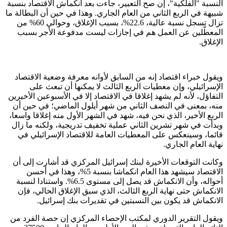
النسبة "الفلكية"، إن صح التعبير، جاءت بعد انكماش الاقتصاد بنسبة
شبيهة في الربع الثاني من العام الجاري. وهذا في حين أن البطالة ما
تزال تسجل نسبة عالية، 22.6%، بسبب الإغلاق، وحوالي 60% من
المعطّلين عن العمل هم في إجازات ليست مدفوعة الأجر بسبب
الإغلاق.
ويقول خبراء اقتصاد إنه من السابق لأوانه معرفة وضعية الاقتصاد
الإسرائيلي، وإن معطيات الربع الثالث لا يمكنها أن تبعث على
التفاؤل، لأنه لم يشهد إغلاقا في الاقتصاد إلا في الأسبوعين الأخيرين
منه، بمعنى في النصف الثاني من شهر أيلول الماضي؛ في حين أن
الربع الأخير، الذي نحن فيه، شهد في الشهر الأول منه إغلاقا واسعا،
وبدأت في شهر تشرين الثاني عملية تخفيف تدريجية، ولكنه ما زال
قائما، وسينعكس على المعطيات العامة للاقتصاد الإسرائيلي في
نهاية العام الجاري.
وكانت التوقعات الأخيرة لبنك إسرائيل المركزي قد أشارت إلى أن
الاقتصاد سيشهد هذا العام انكماشا بنسبة 5%، وهذا في أحسن
أحواله، وأن الانكماش قد يصل إلى مستوى 6.5%. واستنادا لنسبة
الانكماش حتى نهاية الربع الثالث، الذي سبق الإغلاق الحالي، فإن
الانكماش قد يكون بين النسبتين في تقديرات بنك إسرائيل.
ويقول التقرير الدوري لمكتب الإحصاء المركزي إن حصة الفرد من