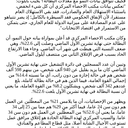
فكيف تتوافق بيانات النمو مع معدلات البطالة؟ يجيب بايلوت:
"تعكس بيانات مكتب الاحصاء المركزي أن كل شيء انخفض،
باستثناء الاستهلاك العام والصادرات. فقد بقي الاستهلاك العام
مستقرا، لأن الإنفاق الحكومي فقد السيطرة بالكامل؛ إذ يصر نتنياهو
على عدم المصادقة على ميزانية الدولة للعام الجاري، حتى يتمكن
من الاستمرار في اقتصاد الانتخابات".
وكان مكتب الاحصاء المركزي قد أعلن بموازاة بيانه حول النمو، أن
البطالة حتى نهاية تشرين الأول الماضي وصلت إلى 22.6%، وهي
ضعف النسبة التي هبطت في شهر آب الماضي. وجاء هذا الارتفاع
الحاد بسبب فرض الإغلاق الثاني من منتصف أيلول الماضي.
وتبين أن عدد المسجلين في دائرة التشغيل حتى نهاية تشرين الأول
الماضي كان ما يزيد بقليل عن 940 ألف شخص، من بينهم 598 ألف
شخص هم في حالة إجازة من دون راتب، أي ما نسبته 14.4% من
إجمالي القوة العامة، فيما الذين هم في حالة بطالة كاملة، بلغ
عددهم 342 ألف شخص، ويشكلون 8.2% من القوة العاملة، ما يعني
أن نسبة البطالة في نهاية تشرين الأول بلغت 22.6%.
ويظهر من الإحصائيات، أن ما يلامس 21% من المعطّلين عن العمل
هم دون سن 24 عاما، فيما أكثر من 29% هم مما بين 25 إلى 34
عاما، ما يعني أن 52.6% من المعطّلين عن العمل هم دون سن 34
عاما. والسبب المركزي لهذه البطالة الحادة هو إغلاق مرافق عمل
تستوعب الأجيال الشابة أصلا، مثل قطاع المطاعم والفنادق،