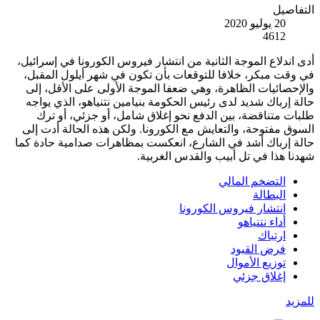
التفاصيل
20 يوليو 2020
4612
أدى اندلاع الموجة الثانية من انتشار فيروس الكورونا في إسرائيل،
في وقت مبكر، خلافا للتوقعات بأن تكون في شهر أيلول المقبل،
والإحصائيات الظاهرة، وهي ضعفا الموجة الأولى على الأقل، إلى
حالة إرباك شديد لدى رئيس الحكومة بنيامين نتنياهو، الذي يواجه
طلبات متناقضة، بين الدفع نحو إغلاق شامل، أو جزئي، أو ترك
السوق مفتوحة، والتعايش مع الكورونا. ولكن هذه الحالة أدت إلى
حالة إرباك أشد في الشارع، انعكست بمظاهرات صدامية حادة كما
شهدنا هذا في تل أبيب والقدس الغربية.
التضخم المالي
البطالة
انتشار فيروس الكورونا
أداء نتنياهو
ارتباك
فرض القيود
توزيع الأموال
إغلاق جزئي
للمزيد