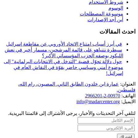
شروط الاستخدام
الوسوم
موسوعة المصطلحات
أين أجد الإصدارات
احدث المقالات
في أبرز أسباب امتناع الاتحاد الأوروبي عن مقاطعة إسرائيل
سيطرة نتنياهو على قائمة المرشحين- مسمار أخير في نعش
الليكود بوصفه الحزب المؤسساتي الأكبر؟
حول دلالة تحوّل قضية "التدخل في الانتخابات البرلمانية" إلى
موضوع أمني وسياسي حاضر بقوّة في النقاش العام في
إسرائيل!
العنوان:
عمارة ابن خلدون الطابق الثاني. المصيون، رام الله،
فلسطين.
الهاتف:
00970-2-2966201
الايميل:
info@madarcenter.org
لتلقي آخر التحديثات والأخبار، يرجى الأشتراك إلى قائمتنا البريدية.