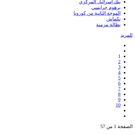
بنك إسرائيل المركزي
برهوم جرايسي
الموجة الثانية من كورونا
نكماش
بطالة مزمنة
للمزيد
1
2
3
4
5
6
7
8
9
10
الصفحة 1 من 57