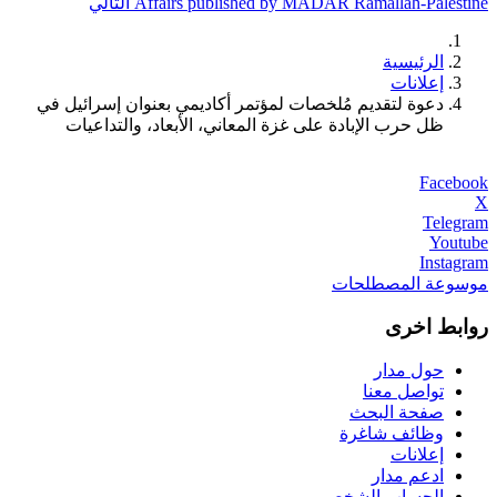
Affairs published by MADAR Ramallah-Palestine
التالي
الرئيسية
إعلانات
دعوة لتقديم مُلخصات لمؤتمر أكاديمي بعنوان إسرائيل في
ظل حرب الإبادة على غزة المعاني، الأبعاد، والتداعيات
Facebook
X
Telegram
Youtube
Instagram
موسوعة المصطلحات
روابط اخرى
حول مدار
تواصل معنا
صفحة البحث
وظائف شاغرة
إعلانات
ادعم مدار
الحساب الشخصي