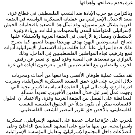
غزة يخدم مصالحها وأهدافها.
وبالتزامن مع حرب الإبادة ضد الشعب الفلسطيني في قطاع غزة،
صعد الاحتلال الإسرائيلي من عملياته العسكرية الواسعة في الضفة
الغربية بشكل غير مسبوق، وقد تمثّل هذا التصعيد باقتحامات الجيش
الإسرائيلي المتواصلة للمدن والمخيمات والبلدات، وزيادة وتيرة
الاستيطان ومصادرة الأراضي في الضفة الغربية والاستيلاء عليها
لصالح المستوطنين اليهود بهدف تهويدها تمهيداً لضمها كما يصرح
بذلك قادة إسرائيل علناً. كما فعّلت دولة الاستعمار الإسرائيلية أدوات
قمع وترهيب تجاه المواطنين الفلسطينيين في الداخل، وذلك
بالتوازي مع تصعيدها في الضفة وغزة لمنع أي تعبير عن رفض
الحرب والتضامن مع الفلسطينيين الذين يتعرضون للإبادة في غزة.
لقد مسّت عملية طوفان الأقصى وما تبعها من أحداث ومجريات
خلال الحرب على غزة عمق العقيدة العسكرية الإسرائيلية، وضربت
قدرة الردع، وأدت الى انهيار العقيدة السياسية الاستراتيجية التي
وجهت عمل إسرائيل خلال العقدين الأخيرين، تحديداً مسألة
المحافظة على الفصل بين الضفة الغربية وغزة، والاعتقاد أن الحلول
الاقتصادية يمكن أن تكون بديلاً عن الحقوق الطبيعية للشعب
الفلسطيني، بالأخص حق تقرير المصير للشعب الفلسطيني.
للحرب على غزّة تداعيات عديدة على المشهد الإسرائيلي، عسكرية
واستراتيجية، من بينها ما يقع على المشهد السياسيّ الداخليّ وعلى
التصدُّعات داخل المجتمع الإسرائيليّ، وتعامل المؤسسة الإسرائيلية