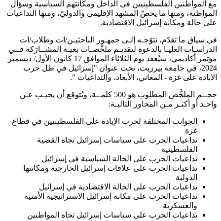
مع المواطنين الفلسطينيين في الداخل ومكانتهم السياسية وسؤال
المواطنة، ومنها ما يخصّ المشهد الإقليمي والدوليّ، ومنها التداعيات
على حالة ومكانة إسرائيل الاقتصادية.
في سياق ما تقدّم، نتوّجـه إلـى جمهـور الباحثيـن/ات وطلاب/ات
الدراسـات العليـا بالدعوة لتقديـم ملخَّصـات بغيـة المشــارَكة فــي
مؤتمر أكاديمي، سيُعقد يوم الثلاثاء الموافق 17 كانون الأول/ ديسمبر
2024، في جامعة بيرزيت، تحت عنوان "إسرائيل في ظل حرب
الابادة على غزة - المعاني، الأبعاد، والتداعيات ".
حجــم الملخَّص المطلوب هو 500 كلمــة، ويُتوقع أن يجيـب عـن
واحـد أو أكثـر مـن المحاور التاليـة:
الجوانب المختلفة لحرب الإبادة على الفلسطينيين في قطاع
غزة
تداعيات الحرب على سياسات إسرائيل تجاه القضية
الفلسطينية
تداعيات الحرب على الحالة السياسية في إسرائيل
تداعيات الحرب على علاقات إسرائيل الخارجية ومكانتها
الدولية
تداعيات الحرب على الحالة الاقتصادية في إسرائيل
تداعيات الحرب على مكانة إسرائيل الاستراتيجية الأمنية
والعسكرية
تداعيات الحرب على سياسات إسرائيل تجاه المواطنين