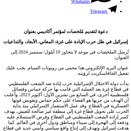
Whatsapp
Telegram
دعوة لتقديم مُلخصات لمؤتمر أكاديمي بعنوان
إسرائيل في ظل حرب الإبادة على غزة: المعاني، الأبعاد، والتداعيات
تُرسل الملخصات في موعد لا يتجاوز 10 أيلول/ سبتمبر 2024 إلى
العنوان:
عنوان البريد الإلكتروني هذا محمي من روبوتات السبام. يجب عليك
تفعيل الجافاسكربت لرؤيته.
بدأت دولة الاحتلال الإسرائيلية حرب إبادة ضد الشعب الفلسطيني
في قطاع غزة بعد العملية التي قامت بها حركة حماس وفصائل
فلسطينية أخرى، في السابع من تشرين الأول/ أكتوبر 2023، وأعلنت
أن الهدف من حربها هو القضاء على حكم حماس وتقويض قوتها
العسكرية في القطاع. وقد عمل الاستعمار الإسرائيلي منذ بداية
الحرب على تحويل قطاع غزة إلى منطقة غير صالحة للعيش، بهدف
كسر إرادة الشعب الفلسطيني في القطاع وفرض الاستسلام عليه
ودفعه إلى الهجرة إلى سيناء ومناطق ودول أخرى في العالم. كما
هدفت إسرائيل وتهدف إلى إنتاج واقع سياسي وأمني جديد في قطاع