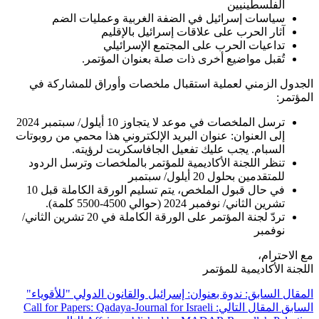
الفلسطينيين
سياسات إسرائيل في الضفة الغربية وعمليات الضم
آثار الحرب على علاقات إسرائيل بالإقليم
تداعيات الحرب على المجتمع الإسرائيلي
تُقبل مواضيع أخرى ذات صلة بعنوان المؤتمر.
الجدول الزمني لعملية استقبال ملخصات وأوراق للمشاركة في
المؤتمر:
ترسل الملخصات في موعد لا يتجاوز 10 أيلول/ سبتمبر 2024
إلى العنوان:
عنوان البريد الإلكتروني هذا محمي من روبوتات
السبام. يجب عليك تفعيل الجافاسكربت لرؤيته.
تنظر اللجنة الأكاديمية للمؤتمر بالملخصات وترسل الردود
للمتقدمين بحلول 20 أيلول/ سبتمبر
في حال قبول الملخص، يتم تسليم الورقة الكاملة قبل 10
تشرين الثاني/ نوفمبر 2024 (حوالي 4500-5500 كلمة).
تردّ لجنة المؤتمر على الورقة الكاملة في 20 تشرين الثاني/
نوفمبر
مع الاحترام،
اللجنة الأكاديمية للمؤتمر
المقال السابق: ندوة بعنوان: إسرائيل والقانون الدولي "للأقوياء"
السابق
المقال التالي: Call for Papers: Qadaya-Journal for Israeli