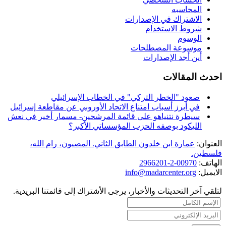
المحاسبه
الاشتراك في الإصدارات
شروط الاستخدام
الوسوم
موسوعة المصطلحات
أين أجد الإصدارات
احدث المقالات
صعود "الخطر التركي" في الخطاب الإسرائيلي
في أبرز أسباب امتناع الاتحاد الأوروبي عن مقاطعة إسرائيل
سيطرة نتنياهو على قائمة المرشحين- مسمار أخير في نعش
الليكود بوصفه الحزب المؤسساتي الأكبر؟
العنوان:
عمارة ابن خلدون الطابق الثاني. المصيون، رام الله،
فلسطين.
الهاتف:
00970-2-2966201
الايميل:
info@madarcenter.org
لتلقي آخر التحديثات والأخبار، يرجى الأشتراك إلى قائمتنا البريدية.