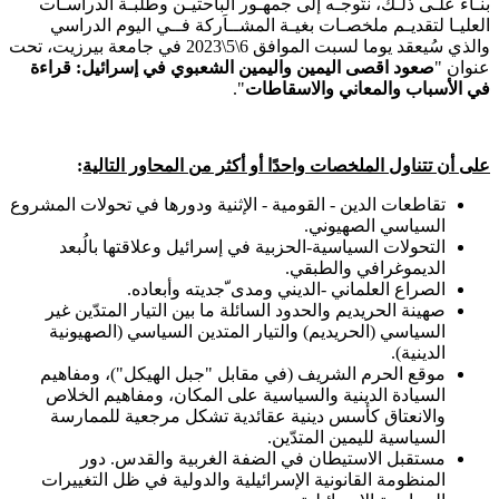
بنـاء علـى ذلـك، نتّوجـه إلى جمهـور الباحثيـن وطلبـة الدراسـات
العليـا لتقديـم ملخصـات بغيـة المشــاَركة فــي اليوم الدراسي
والذي سُيعقد يوما لسبت الموافق 6\5\2023 في جامعة بيرزيت، تحت
عنوان "
صعود اقصى اليمين واليمين الشعبوي في إسرائيل: قراءة
في الأسباب والمعاني والاسقاطات
".
على أن تتناول الملخصات واحدًا أو أكثر من المحاور التالية
:
تقاطعات الدين - القومية - الإثنية ودورها في تحولات المشروع
السياسي الصهيوني.
التحولات السياسية-الحزبية في إسرائيل وعلاقتها بالُبعد
الديموغرافي والطبقي.
الصراع العلماني -الديني ومدى ّجديته وأبعاده.
صهينة الحريديم والحدود السائلة ما بين التيار المتدّين غير
السياسي (الحريديم) والتيار المتدين السياسي (الصهيونية
الدينية).
موقع الحرم الشريف (في مقابل "جبل الهيكل")، ومفاهيم
السيادة الدينية والسياسية على المكان، ومفاهيم الخلاص
والانعتاق كأسس دينية عقائدية تشكل مرجعية للممارسة
السياسية لليمين المتدّين.
مستقبل الاستيطان في الضفة الغربية والقدس. دور
المنظومة القانونية الإسرائيلية والدولية في ظل التغييرات