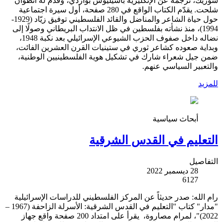
سوريك، ترجمه عن الإنكليزية باسيليوس بواردي، وقدّم له أنطوان
شلحت. يقدّم الكتاب الواقع في 280 صفحة، أول سيرة اجتماعية
حول حياة الشاعر والمناضل والقائد الفلسطيني توفيق زيّاد (1929-
1994)، منذ نشأته بفلسطين في ظل الانتداب البريطاني وصولًا إلى
نضاله داخل صفوف الحزب الشيوعي الإسرائيلي بعد نكبة 1948،
وبداية صعوده كشاعر ثوري في ستينيات القرن العشرين الفائت،
ضمن جيل شعراء شارك في تشكيل هوية الفلسطينيين الوطنية،
والتعبير السياسي عنهم.
للمزيد
أبحاث سياسية
التعليم في القدس الشرقية
التفاصيل
28 ديسمبر 2022
6127
رام الله: صدر حديثاً عن المركز الفلسطيني للدراسات الإسرائيلية
"مدار" كتاب "التعليم في القدس الشرقية: الأسرلة الزاحفة (1967 –
2022)"، لمرام مصاروة، يقرأ على امتداد 200 صفحة واقع جهاز