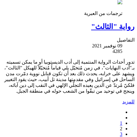
ترجمات من العبرية
رواية "الثالث"
التفاصيل
09 نوفمبر 2021
4285
تدور أحداث الرواية المنتمية إلى أدب الديستوبيا أو ما يمكن تسميته
بـ"أدب النهايات"، في زمن مُتخيّل يلي قياماً مُتخيّلاً للهيكل "الثالث"،
ويشهد على خرابه، يحدث ذلك بعد أن تكون قنابل نووية دمّرت مدن
الساحل في إسرائيل وفي مقدمتها مدينة تل أبيب، حيث يقود التغيير
فلكيّ مُرتدّ عن الدين يعيده التجلّي الإلهي في النقب إلى دين آبائه،
وينجح في توحيد من تبقّوا من الشعب حوله في منطقة الجبل.
للمزيد
1
2
3