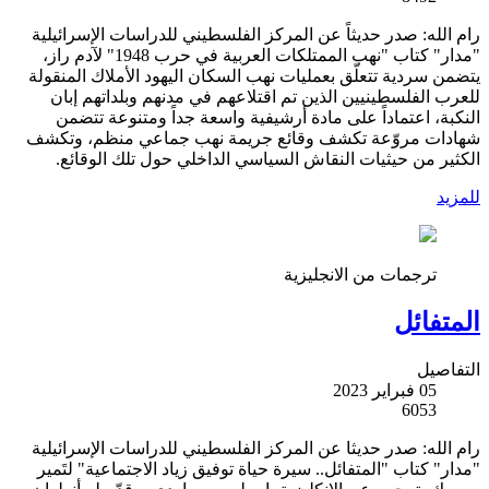
رام الله: صدر حديثاً عن المركز الفلسطيني للدراسات الإسرائيلية
"مدار" كتاب "نهب الممتلكات العربية في حرب 1948" لآدم راز،
يتضمن سردية تتعلّق بعمليات نهب السكان اليهود الأملاك المنقولة
للعرب الفلسطينيين الذين تم اقتلاعهم في مدنهم وبلداتهم إبان
النكبة، اعتماداً على مادة أرشيفية واسعة جداً ومتنوعة تتضمن
شهادات مروّعة تكشف وقائع جريمة نهب جماعي منظم، وتكشف
الكثير من حيثيات النقاش السياسي الداخلي حول تلك الوقائع.
للمزيد
ترجمات من الانجليزية
المتفائل
التفاصيل
05 فبراير 2023
6053
رام الله: صدر حديثا عن المركز الفلسطيني للدراسات الإسرائيلية
"مدار" كتاب "المتفائل.. سيرة حياة توفيق زياد الاجتماعية" لتَمير