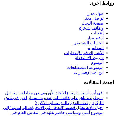
روابط اخرى
حول مدار
تواصل معنا
صفحة البحث
وظائف شاغرة
إعلانات
ادعم مدار
الحساب الشخصي
المحاسبه
الاشتراك في الإصدارات
شروط الاستخدام
الوسوم
موسوعة المصطلحات
أين أجد الإصدارات
احدث المقالات
في أبرز أسباب امتناع الاتحاد الأوروبي عن مقاطعة إسرائيل
سيطرة نتنياهو على قائمة المرشحين- مسمار أخير في نعش
الليكود بوصفه الحزب المؤسساتي الأكبر؟
حول دلالة تحوّل قضية "التدخل في الانتخابات البرلمانية" إلى
موضوع أمني وسياسي حاضر بقوّة في النقاش العام في