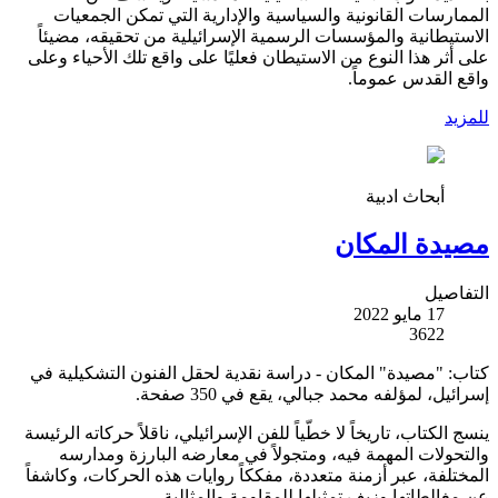
الممارسات القانونية والسياسية والإدارية التي تمكن الجمعيات
الاستيطانية والمؤسسات الرسمية الإسرائيلية من تحقيقه، مضيئاً
على أثر هذا النوع من الاستيطان فعليًا على واقع تلك الأحياء وعلى
واقع القدس عموماً.
للمزيد
أبحاث ادبية
مصيدة المكان
التفاصيل
17 مايو 2022
3622
كتاب: "مصيدة" المكان - دراسة نقدية لحقل الفنون التشكيلية في
إسرائيل، لمؤلفه محمد جبالي، يقع في 350 صفحة.
ينسج الكتاب، تاريخاً لا خطّياً للفن الإسرائيلي، ناقلاً حركاته الرئيسة
والتحولات المهمة فيه، ومتجولاً في معارضه البارزة ومدارسه
المختلفة، عبر أزمنة متعددة، مفككاً روايات هذه الحركات، وكاشفاً
عن مغالطاتها وزيف تمثيلها للمقاومة والمثالية.