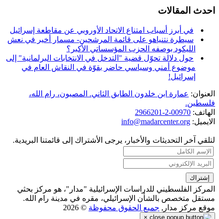
احدث المقالات
في أبرز أسباب امتناع الاتحاد الأوروبي عن مقاطعة إسرائيل
سيطرة نتنياهو على قائمة المرشحين- مسمار أخير في نعش
الليكود بوصفه الحزب المؤسساتي الأكبر؟
حول دلالة تحوّل قضية "التدخل في الانتخابات البرلمانية" إلى
موضوع أمني وسياسي حاضر بقوّة في النقاش العام في
إسرائيل!
العنوان:
عمارة ابن خلدون الطابق الثاني. المصيون، رام الله،
فلسطين.
الهاتف:
00970-2-2966201
الايميل:
info@madarcenter.org
لتلقي آخر التحديثات والأخبار، يرجى الأشتراك إلى قائمتنا البريدية.
المركز الفلسطيني للدراسات الإسرائيلية "مدار"، هو مركز بحثي
مستقل متخصص بالشأن الإسرائيلي، مقره في مدينة رام الله.
موقع مركز مدار,
جميع الحقوق محفوظة
© 2026
×