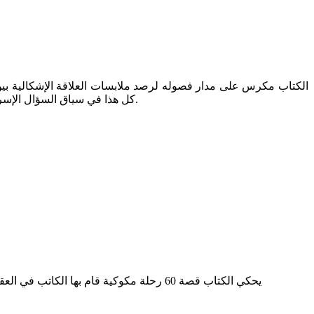
الكتاب مكرس على مدار فصوله لرصد ملابسات العلاقة الإشكالية بين ،
كل هذا في سياق السؤال الإسرائيلي التاريخي حول السياسي والعسكري والعلاقة بينهما وتجلياتها في الحراك السياسي الداخلي، أولاً، والمتعلق بالصراع الشرق أوسطي ثانياً.
يحكي الكتاب قصة 60 رحلة مكوكية قام بها الكاتب في العقدين الأخيرين، برفقة عضو الكونغرس الأميركي وين أوينز، ضمن جهد دبلوماسي سرِّي ومثابر لدعم المفاوضات السياسية في الشرق الأوسط