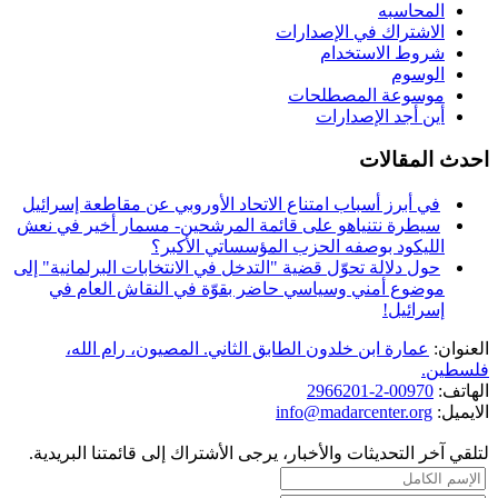
المحاسبه
الاشتراك في الإصدارات
شروط الاستخدام
الوسوم
موسوعة المصطلحات
أين أجد الإصدارات
احدث المقالات
في أبرز أسباب امتناع الاتحاد الأوروبي عن مقاطعة إسرائيل
سيطرة نتنياهو على قائمة المرشحين- مسمار أخير في نعش
الليكود بوصفه الحزب المؤسساتي الأكبر؟
حول دلالة تحوّل قضية "التدخل في الانتخابات البرلمانية" إلى
موضوع أمني وسياسي حاضر بقوّة في النقاش العام في
إسرائيل!
العنوان:
عمارة ابن خلدون الطابق الثاني. المصيون، رام الله،
فلسطين.
الهاتف:
00970-2-2966201
الايميل:
info@madarcenter.org
لتلقي آخر التحديثات والأخبار، يرجى الأشتراك إلى قائمتنا البريدية.