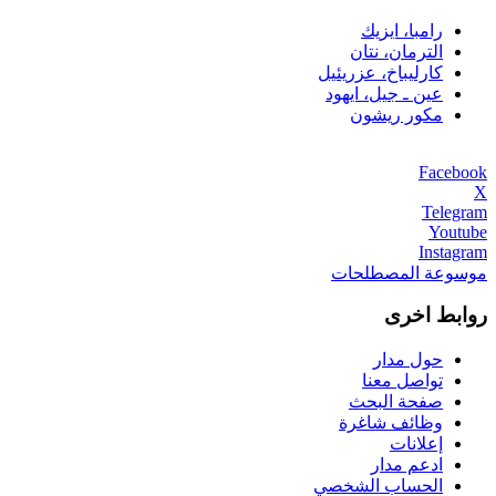
رامبا، ايزيك
الترمان، نتان
كارليباخ، عزريئيل
عين ـ جيل، ايهود
مكور ريشون
Facebook
X
Telegram
Youtube
Instagram
موسوعة المصطلحات
روابط اخرى
حول مدار
تواصل معنا
صفحة البحث
وظائف شاغرة
إعلانات
ادعم مدار
الحساب الشخصي