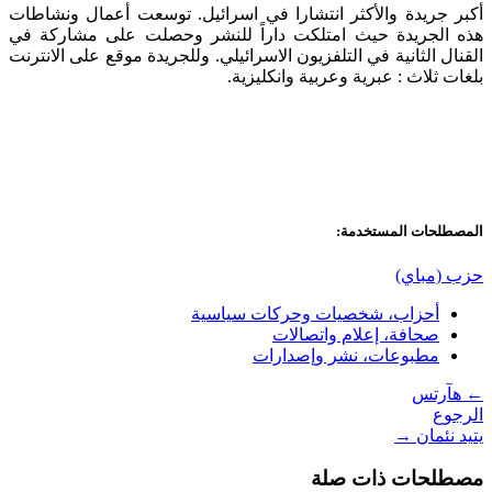
أكبر جريدة والأكثر انتشارا في اسرائيل. توسعت أعمال ونشاطات
هذه الجريدة حيث امتلكت داراً للنشر وحصلت على مشاركة في
القنال الثانية في التلفزيون الاسرائيلي. وللجريدة موقع على الانترنت
بلغات ثلاث : عبرية وعربية وانكليزية.
المصطلحات المستخدمة:
حزب (مباي)
أحزاب، شخصيات وحركات سياسية
صحافة، إعلام واتصالات
مطبوعات، نشر وإصدارات
←
هآرتس
الرجوع
يتيد نئمان
→
مصطلحات ذات صلة