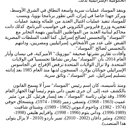
الحكومية الإسرائيلية بذلك.
وينفذ الموساد عمليات سرية واسعة النطاق في الشرق الأوسط،
ويركز جهدا خاصا في إيران، التي تطور برنامجا نوويا، وينسب
للموساد تنفيذ عمليات اغتيال العديد من علمائه وتنفيذ عمليات
تفجيرية وزرع فايروس الكتروني في حواسيب البرنامج. كذلك دانت
محاكم لبنانية العديد من المواطنين اللبنانيين بتهمة التخابر مع
"الموساد" والتجسس لصالح إسرائيل. كما ألقت السلطات المصرية
القبض على عدد من الأشخاص، إسرائيليين ومصريين، ودانتهم
بالتجسس لصالح "الموساد".
وأفادت تقارير نشرتها صحيفة "نيوزويك" الأميركية، في نيسان وأيار
العام 2014، بأن "الموساد" يمارس نشاطا تجسسيا ًفي الولايات
المتحدة. ولا تزال الولايات المتحدة ترفض الإفراج عن الجاسوس
الإسرائيلي جوناثان بولارد، المسجون لديها منذ العام 1985 بعد إدانته
بتسليم إسرائيل، عبر "الموساد"، وثائق سرية.
ومنذ تأسيسه، كان اسم رئيس "الموساد" سراً لا يسمح القانون
بالكشف عنه، إلى أن جرى تعيين داني يتوم رئيساً لهذا الجهاز العام
1996. وقد تولى رئاسة "الموساد"، بعد إيسار هرئيل، كل من: مئير
عميت (1963 - 1968)، وتسفي زمير (1968 - 1974)، ويتسحاق حوفي
(1974 - 1982)، وناحوم ادموني (1982 - 1989)، وشبتاي شافيت
(1989-1996)، وداني يتوم (1996 - 1998)، وافرايم هليفي (1998-
2002)، ومئير داغان (2002 - 2010)، تمير باردو (2010 - لا يزال يتولى
هذا المنصب).