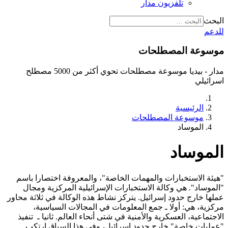
تلفزيون مدار
البحث
للدعم
موسوعة المصطلحات
مدار - بيديا موسوعة مصطلحات تحوي أكثر من 5000 مصطلح
اسرائيلي
الرئيسية
موسوعة المصطلحات
الموساد
الموساد
"هيئة الاستخبارات والمهمات الخاصة"، والمعروفة اختصارا باسم
"الموساد". هي وكالة الاستخبارات الإسرائيلية المركزية ومجال
عملها خارج حدود إسرائيل. يتركز نشاط هذه الوكالة في ثلاثة محاور
مركزية، هي: أولا ـ جمع المعلومات في المجالات السياسية،
الاجتماعية، العسكرية والأمنية في شتى أنحاء العالم. ثانيا ـ تنفيذ
"عمليات خاصة" خارج حدود إسرائيل، وفي هذا السياق ارتكب