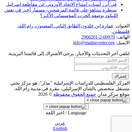
في أبرز أسباب امتناع الاتحاد الأوروبي عن مقاطعة إسرائيل
سيطرة نتنياهو على قائمة المرشحين- مسمار أخير في نعش
الليكود بوصفه الحزب المؤسساتي الأكبر؟
العنوان:
عمارة ابن خلدون الطابق الثاني. المصيون، رام الله،
فلسطين.
الهاتف:
00970-2-2966201
الايميل:
info@madarcenter.org
لتلقي آخر التحديثات والأخبار، يرجى الأشتراك إلى قائمتنا البريدية.
المركز الفلسطيني للدراسات الإسرائيلية "مدار"، هو مركز بحثي
مستقل متخصص بالشأن الإسرائيلي، مقره في مدينة رام الله.
موقع مركز مدار,
جميع الحقوق محفوظة
© 2026
×
×
Language / اختر اللغة
عربي
English