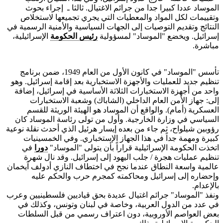
الموساد عددا كبيرا جدا من جرائم الاغتيال. ثالثا ـ إجراء بحوث
وتقييمات لكل المواد والمعطيات التي يجري تجميعها لاستخلاص
النتائج وتقديم التوصيات إلى الجهات السياسية والأمنية الرسمية في
إسرائيل. ويخضع "الموساد" لمسؤولية
رئيس الحكومة
الإسرائيلية،
مباشرة.
تأسس "الموساد" في كانون الأول من العام 1949، ضمن برنامج
تنظيم جديد للعمليات والأجهزة الاستخبارية بعد إقامة إسرائيل. وهو
واحد من أجهزة الاستخبارات الثلاثة الأساسية في إسرائيل، إضافة
إلى: جهاز الأمن العام الداخلي (الشاباك) وشعبة الاستخبارات
العسكرية (أمام). والواقع أن الموساد هو الهيئة الوريثة للقسم
السياسي في وزارة الخارجية. وأول من تولى رئاسة الموساد كان
رؤوبين شيلواح، ثم جاء من بعده إيسار هرئيل الذي أحدث نقلة نوعية
كبيرة ومهمة جداً في هذا الجهاز الإستخباري. وفي الخمسينيات
اتخذت الحكومة الإسرائيلية قراراً بأن يتولى "الموساد"
دورا
في
تنظيم عمليات هجرة / جلب اليهود إلى إسرائيل. وقد نال شهرة
عالمية واسعة النطاق عندما نجح في اختطاف النازي أدولف آيخمان
وإحضاره إلى إسرائيل ومحاكمته كمجرم حرب والحكم عليه
بالإعدام.
ونفذ "الموساد" جرائم اغتيال عديدة بحق قياديين فلسطينيين وعرب
في عدد من الدول العربية، وخاصة في لبنان وتونس، وكذلك في
بعض العواصم الأوروبية، دون اعتراف رسمي من قبل السلطات