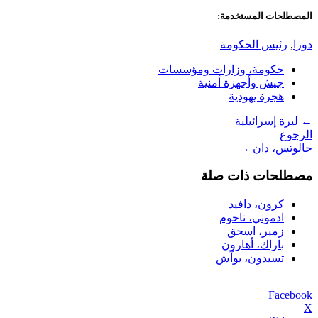
المصطلحات المستخدمة:
دورا
,
رئيس الحكومة
حكومة، وزارات ومؤسسات
جيش وأجهزة أمنية
هجرة يهودية
←
ليرة إسرائيلية
الرجوع
حالوتس، دان
→
مصطلحات ذات صلة
كرون، دافيد
ادموني، ناحوم
زمير، اسحق
باراك، أهارون
تسيدون، يوآش
Facebook
X