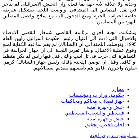
وحده، ولا علاقة لأية جهة بما فعل، وان الجيش الاسرائيلي لم يتأخر
في نقل المصابين الى المشافي. واوصت اللجنة بتشكيل شرطة
خاصة لحراسة الحرم ومنع الدخول اليه مع سلاح وفصل المصلين
اليهود من المسلمين.
وتشكلت لجنة اخرى برئاسة القاضي شمغار لتقصي الاوضاع
والاحوال التي ادت الى اغتيال رئيس حكومة اسرائيل رابين العام
1995، وتوصلت اللجنة الى ان (الشاباك) لم يقم بما فيه الكفاية لمنع
وقوع عملية الاغتيال. واشار تقرير اللجنة الى ان جهاز الحراسة في
التظاهرة التي جرت في تل ابيب والتي قتل فيها رابين لم يكن منظما
او كافيا. وقبل ان توصي اللجنة بإقالة رئيس جهاز (الشاباك) كرمي
غيلون وآخرون، قاموا هم بأنفسهم بتقديم استقالاتهم.
مجازر
حكومة، وزارات ومؤسسات
جهاز قضائي، محاكم ومحاكمات
جيش وأجهزة أمنية
فلسطين والشعب الفلسطيني
جيش وأجهزة أمنية
لجان فحص وتحقيق
←
اولشن ـ دوري، لجنة