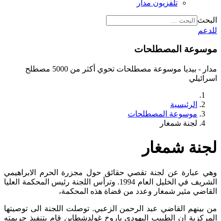
تلفزيون مدار
البحث
للدعم
موسوعة المصطلحات
مدار - بيديا موسوعة مصطلحات تحوي أكثر من 5000 مصطلح
اسرائيلي
الرئيسية
موسوعة المصطلحات
لجنة شمغار
لجنة شمغار
وهي عبارة عن لجنة تقصي حقائق حول مجزرة الحرم الابراهيمي
الشريف في الخليل العام 1994. وترأس اللجنة رئيس المحكمة العليا
القاضي مئير شمغار وعدد من قضاة هذه المحكمة،
من بينهم القاضي عبد الرحمن الزعبي. توصلت اللجنة الى توصيتها
المركزية ان الطبيب اليهودي باروخ غولدشطاين قام بتنفيذ جريمته