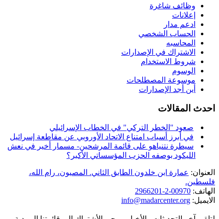
وظائف شاغرة
إعلانات
ادعم مدار
الحساب الشخصي
المحاسبه
الاشتراك في الإصدارات
شروط الاستخدام
الوسوم
موسوعة المصطلحات
أين أجد الإصدارات
احدث المقالات
صعود "الخطر التركي" في الخطاب الإسرائيلي
في أبرز أسباب امتناع الاتحاد الأوروبي عن مقاطعة إسرائيل
سيطرة نتنياهو على قائمة المرشحين- مسمار أخير في نعش
الليكود بوصفه الحزب المؤسساتي الأكبر؟
العنوان:
عمارة ابن خلدون الطابق الثاني. المصيون، رام الله،
فلسطين.
الهاتف:
00970-2-2966201
الايميل:
info@madarcenter.org
لتلقي آخر التحديثات والأخبار، يرجى الأشتراك إلى قائمتنا البريدية.