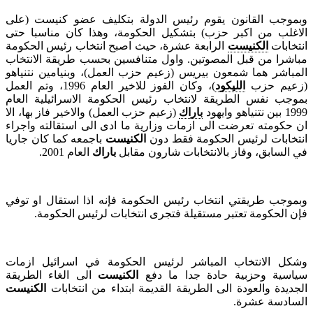
وبموجب القانون يقوم رئيس الدولة بتكليف عضو كنيست (على
الاغلب من اكبر حزب) بتشكيل الحكومة، وهذا كان مناسبا حتى
انتخابات
الكنيست
الرابعة عشرة، حيث اصبح انتخاب رئيس الحكومة
مباشرا من قبل المصوتين. واول متنافسين بحسب طريقة الانتخاب
المباشر هما شمعون بيريس (زعيم حزب العمل)، وبنيامين نتنياهو
(زعيم حزب
الليكود
)، وكان الفوز للاخير العام 1996، وتم العمل
بموجب نفس الطريقة لانتخاب رئيس الحكومة الاسرائيلية العام
1999 بين نتنياهو وايهود
باراك
(زعيم حزب العمل) والاخير فاز بها، الا
ان حكومته تعرضت الى ازمات وزارية ما ادى الى استقالته واجراء
انتخابات لرئيس الحكومة فقط دون
الكنيست
باجمعه كما كان جاريا
في السابق، وفاز بالانتخابات شارون مقابل
باراك
العام 2001.
وبموجب طريقتي انتخاب رئيس الحكومة فإنه اذا استقال او توفي
فإن الحكومة تعتبر مستقيلة فتجرى انتخابات لرئيس الحكومة.
وشكل الانتخاب المباشر لرئيس الحكومة في اسرائيل ازمات
سياسية وحزبية حادة جدا ما دفع
الكنيست
الى الغاء الطريقة
الجديدة والعودة الى الطريقة القديمة ابتداء من انتخابات
الكنيست
السادسة عشرة.