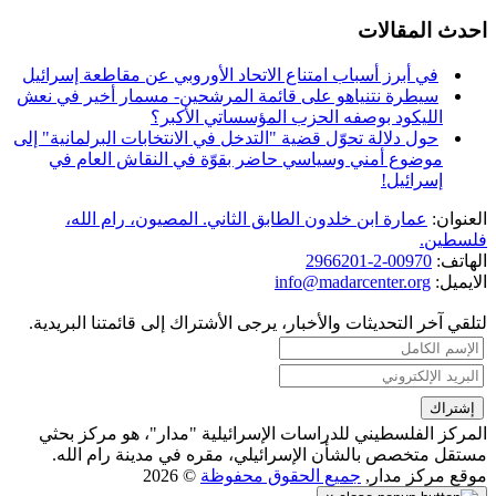
احدث المقالات
في أبرز أسباب امتناع الاتحاد الأوروبي عن مقاطعة إسرائيل
سيطرة نتنياهو على قائمة المرشحين- مسمار أخير في نعش
الليكود بوصفه الحزب المؤسساتي الأكبر؟
حول دلالة تحوّل قضية "التدخل في الانتخابات البرلمانية" إلى
موضوع أمني وسياسي حاضر بقوّة في النقاش العام في
إسرائيل!
العنوان:
عمارة ابن خلدون الطابق الثاني. المصيون، رام الله،
فلسطين.
الهاتف:
00970-2-2966201
الايميل:
info@madarcenter.org
لتلقي آخر التحديثات والأخبار، يرجى الأشتراك إلى قائمتنا البريدية.
المركز الفلسطيني للدراسات الإسرائيلية "مدار"، هو مركز بحثي
مستقل متخصص بالشأن الإسرائيلي، مقره في مدينة رام الله.
موقع مركز مدار,
جميع الحقوق محفوظة
© 2026