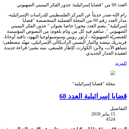
العدد 69 من "قضايا إسرائيلية: جذور الفكر اليميني الصهيوني
رام الله-صدر حديثاً عن المركز الفلسطيني للدراسات الإسرائيلية-
مدار العدد رقم 69 من المجلة الفصلية المتخصصة "قضايا
إسرائيلية". يضم العدد محورا خاصا بعنوان " جذور الفكر اليميني
الصهيوني "، ساهم فيه كل من وئام بلعوم/ من النصوص المؤسسة
للعنصريّة الصهيونيّة - أرثور روبين وسوسيولوجيا اليهود، دافيد أوحانا،
فريدريك نيتشه والتيار اليميني الراديكالي الإسرائيلي، مهنّد مصطفى/
نتنياهو الأب، ولأبن: الكوارث كإطار فلسفي، نبيه بشير/ قراءة جديدة
لعقيدة الجدار الحديدي
للمزيد
مجلة "قضايا إسرائيلية"
قضايا إسرائيلية العدد 68
التفاصيل
15 يناير 2018
4524