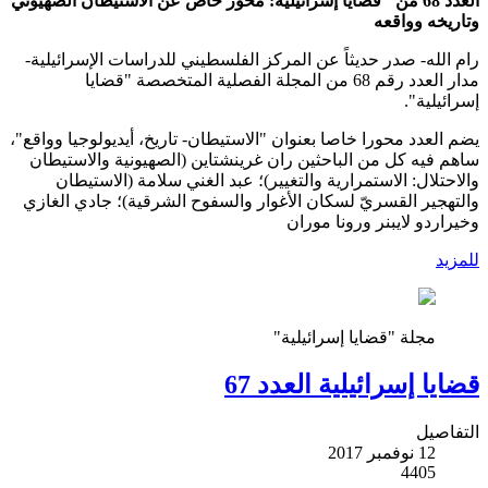
العدد 68 من "قضايا إسرائيلية: محور خاص عن الاستيطان الصهيوني
وتاريخه وواقعه
رام الله- صدر حديثاً عن المركز الفلسطيني للدراسات الإسرائيلية-
مدار العدد رقم 68 من المجلة الفصلية المتخصصة "قضايا
إسرائيلية".
يضم العدد محورا خاصا بعنوان "الاستيطان- تاريخ، أيديولوجيا وواقع"،
ساهم فيه كل من الباحثين ران غرينشتاين (الصهيونية والاستيطان
والاحتلال: الاستمرارية والتغيير)؛ عبد الغني سلامة (الاستيطان
والتهجير القسريّ لسكان الأغوار والسفوح الشرقية)؛ جادي الغازي
وخيراردو لايبنر ورونا موران
للمزيد
مجلة "قضايا إسرائيلية"
قضايا إسرائيلية العدد 67
التفاصيل
12 نوفمبر 2017
4405