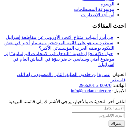
الوسوم
موسوعة المصطلحات
أين أجد الإصدارات
احدث المقالات
في أبرز أسباب امتناع الاتحاد الأوروبي عن مقاطعة إسرائيل
سيطرة نتنياهو على قائمة المرشحين- مسمار أخير في نعش
الليكود بوصفه الحزب المؤسساتي الأكبر؟
حول دلالة تحوّل قضية "التدخل في الانتخابات البرلمانية" إلى
موضوع أمني وسياسي حاضر بقوّة في النقاش العام في
إسرائيل!
العنوان:
عمارة ابن خلدون الطابق الثاني. المصيون، رام الله،
فلسطين.
الهاتف:
00970-2-2966201
الايميل:
info@madarcenter.org
لتلقي آخر التحديثات والأخبار، يرجى الأشتراك إلى قائمتنا البريدية.