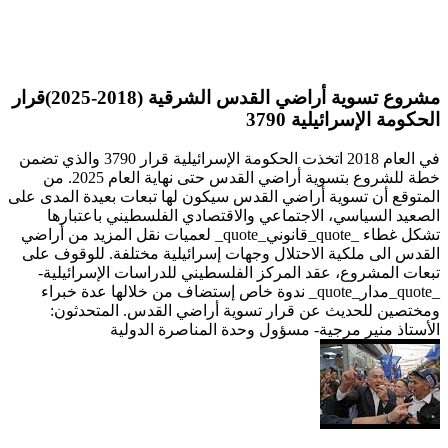
مشروع تسوية أراضي القدس الشرقية (2018-2025)قرار
الحكومة الإسرائيلية 3790
في العام 2018 اتخذت الحكومة الإسرائيلية قرار 3790 والذي تضمن
خطة للشروع بتسوية أراضي القدس حتى نهاية العام 2025. من
المتوقع أن تسوية أراضي القدس سيكون لها تبعات بعيدة المدى على
الصعيد السياسي، الاجتماعي والاقتصادي الفلسطيني باعتبارها
تشكل غطاء _quote_قانوني_quote_ لعميات نقل المزيد من أراضي
القدس الى ملكية الاحتلال وجهات إسرائيلية مختلفة. للوقوف على
تبعات المشروع، عقد المركز الفلسطيني للدراسات الإسرائيلية-
_quote_مدار_quote_ ندوة خاص إستضاف من خلالها عدة خبراء
ومختصين للحديث عن قرار تسوية أراضي القدس. المتحدثون:
الأستاذ منير مرجية- مسؤول وحدة المناصرة الدولية