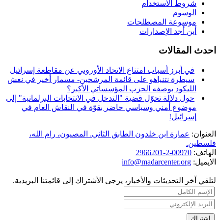
شروط الاستخدام
الوسوم
موسوعة المصطلحات
أين أجد الإصدارات
احدث المقالات
في أبرز أسباب امتناع الاتحاد الأوروبي عن مقاطعة إسرائيل
سيطرة نتنياهو على قائمة المرشحين- مسمار أخير في نعش
الليكود بوصفه الحزب المؤسساتي الأكبر؟
حول دلالة تحوّل قضية "التدخل في الانتخابات البرلمانية" إلى
موضوع أمني وسياسي حاضر بقوّة في النقاش العام في
إسرائيل!
العنوان:
عمارة ابن خلدون الطابق الثاني. المصيون، رام الله،
فلسطين.
الهاتف:
00970-2-2966201
الايميل:
info@madarcenter.org
لتلقي آخر التحديثات والأخبار، يرجى الأشتراك إلى قائمتنا البريدية.