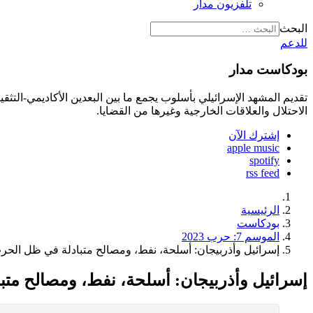
تلفزيون مدار
البحث
للدعم
بودكاست مدار
تقديم المشهد الإسرائيلي بأسلوب يجمع ما بين البعدين الأكاديمي-الت
الاحتلال والعلاقات الخارجية وغيرها من القضايا.
إشترك الآن
apple music
spotify
rss feed
الرئيسية
بودكاست
الموسم 7: حرب 2023
إسرائيل وأذربيجان: أسلحة، نفط، ومصالح متبادلة في ظل الحر
إسرائيل وأذربيجان: أسلحة، نفط، ومصالح مت