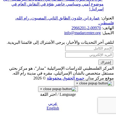
موضوع أمني وسياسي حاضر بقوّة في النقاش العام في
إسرائيل!
العنوان:
عمارة ابن خلدون الطابق الثاني. المصيون، رام الله،
فلسطين.
الهاتف:
00970-2-2966201
الايميل:
info@madarcenter.org
لتلقي آخر التحديثات والأخبار، يرجى الأشتراك إلى قائمتنا البريدية.
المركز الفلسطيني للدراسات الإسرائيلية "مدار"، هو مركز بحثي
مستقل متخصص بالشأن الإسرائيلي، مقره في مدينة رام الله.
موقع مركز مدار,
جميع الحقوق محفوظة
© 2026
×
×
Language / اختر اللغة
عربي
English