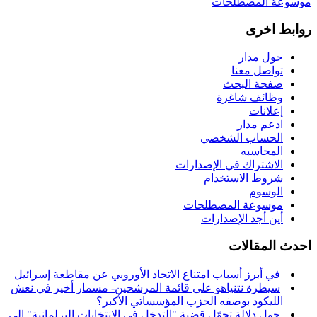
موسوعة المصطلحات
روابط اخرى
حول مدار
تواصل معنا
صفحة البحث
وظائف شاغرة
إعلانات
ادعم مدار
الحساب الشخصي
المحاسبه
الاشتراك في الإصدارات
شروط الاستخدام
الوسوم
موسوعة المصطلحات
أين أجد الإصدارات
احدث المقالات
في أبرز أسباب امتناع الاتحاد الأوروبي عن مقاطعة إسرائيل
سيطرة نتنياهو على قائمة المرشحين- مسمار أخير في نعش
الليكود بوصفه الحزب المؤسساتي الأكبر؟
حول دلالة تحوّل قضية "التدخل في الانتخابات البرلمانية" إلى