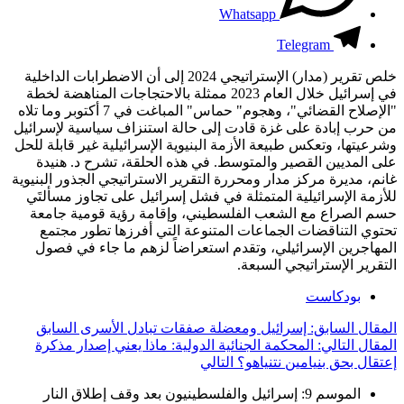
Whatsapp
Telegram
خلص تقرير (مدار) الإستراتيجي 2024 إلى أن الاضطرابات الداخلية
في إسرائيل خلال العام 2023 ممثلة بالاحتجاجات المناهضة لخطة
"الإصلاح القضائي"، وهجوم" حماس" المباغت في 7 أكتوبر وما تلاه
من حرب إبادة على غزة قادت إلى حالة استنزاف سياسية لإسرائيل
وشرعيتها، وتعكس طبيعة الأزمة البنيوية الإسرائيلية غير قابلة للحل
على المديين القصير والمتوسط. في هذه الحلقة، تشرح د. هنيدة
غانم، مديرة مركز مدار ومحررة التقرير الاستراتيجي الجذور البنيوية
للأزمة الإسرائيلية المتمثلة في فشل إسرائيل على تجاوز مسألتَي
حسم الصراع مع الشعب الفلسطيني، وإقامة رؤية قومية جامعة
تحتوي التناقضات الجماعات المتنوعة التي أفرزها تطور مجتمع
المهاجرين الإسرائيلي، وتقدم استعراضاً لزهم ما جاء في فصول
التقرير الإستراتيجي السبعة.
بودكاست
المقال السابق: إسرائيل ومعضلة صفقات تبادل الأسرى
السابق
المقال التالي: المحكمة الجنائية الدولية: ماذا يعني إصدار مذكرة
إعتقال بحق بنيامين نتنياهو؟
التالي
الموسم 9: إسرائيل والفلسطينيون بعد وقف إطلاق النار