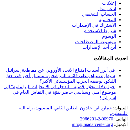
إعلانات
ادعم مدار
الحساب الشخصي
المحاسبه
الاشتراك في الإصدارات
شروط الاستخدام
الوسوم
موسوعة المصطلحات
أين أجد الإصدارات
احدث المقالات
في أبرز أسباب امتناع الاتحاد الأوروبي عن مقاطعة إسرائيل
سيطرة نتنياهو على قائمة المرشحين- مسمار أخير في نعش
الليكود بوصفه الحزب المؤسساتي الأكبر؟
حول دلالة تحوّل قضية "التدخل في الانتخابات البرلمانية" إلى
موضوع أمني وسياسي حاضر بقوّة في النقاش العام في
إسرائيل!
العنوان:
عمارة ابن خلدون الطابق الثاني. المصيون، رام الله،
فلسطين.
الهاتف:
00970-2-2966201
الايميل:
info@madarcenter.org