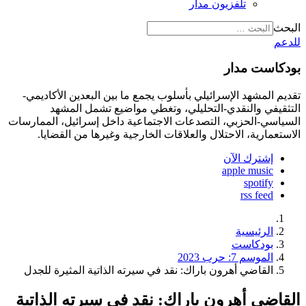
تلفزيون مدار
البحث
للدعم
بودكاست مدار
تقديم المشهد الإسرائيلي بأسلوب يجمع ما بين البعدين الأكاديمي-
التثقيفي والنقدي-التحليلي، وتغطي مواضيع تشمل المشهد
السياسي-الحزبي، التصدعات الاجتماعية داخل إسرائيل، الممارسات
الاستعمارية، الاحتلال والعلاقات الخارجية وغيرها من القضايا.
إشترك الآن
apple music
spotify
rss feed
الرئيسية
بودكاست
الموسم 7: حرب 2023
القاضي أهرون باراك: نقد في سيرته الذاتية المثيرة للجدل
القاضي أهرون باراك: نقد في سيرته الذاتية