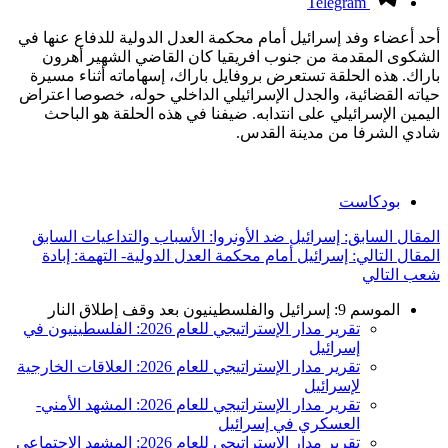
Telegram
أحد أعضاء وفد إسرائيل أمام محكمة العدل الدولية للدفاع عنها في
الشكوى المقدمة من جنوب افريقيا كان القاضي الشهير أهرون
باراك. هذه الحلقة تستعرض بروفايل باراك، إسهاماته أثناء مسيرة
حياته القضائية، والجدل الإسرائيلي الداخلي حوله، خصوصا اعتراض
اليمين الإسرائيلي على انتدابه. ضيفنا في هذه الحلقة هو الباحث
شادي الشرفا من مدينة القدس.
بودكاست
المقال السابق: إسرائيل ضد الأونروا: الأسباب والتداعيات
السابق
المقال التالي: إسرائيل أمام محكمة العدل الدولية- التهمة: إبادة
شعب
التالي
الموسم 9: إسرائيل والفلسطينيون بعد وقف إطلاق النار
تقرير مدار الإستراتيجي للعام 2026: الفلسطينيون في
إسرائيل
تقرير مدار الإستراتيجي للعام 2026: العلاقات الخارجية
لإسرائيل
تقرير مدار الإستراتيجي للعام 2026: المشهد الأمني-
العسكري في إسرائيل
تقرير مدار الإستراتيجي للعام 2026: المشهد الاجتماعي