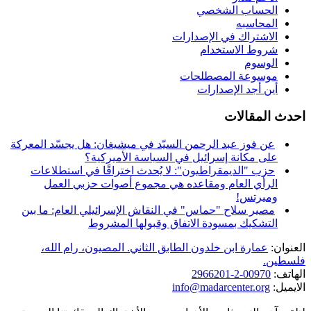
الحساب الشخصي
المحاسبه
الاشتراك في الإصدارات
شروط الاستخدام
الوسوم
موسوعة المصطلحات
أين أجد الإصدارات
احدث المقالات
عن فوز عبد الرحمن السيّد في ميشيغان: هل يجسّد المعركة
على مكانة إسرائيل في السياسة الأميركية؟
حزب "الديمقراطيون": لا يُحدث اختراقًا في استطلاعات
الرأي العام ومقاعده هي مجموع أصوات حزبي العمل
وميرتس!
مصير سلاح "حماس" في النقاش الإسرائيلي العام: ما بين
التشكيك بمسودة الاتفاق وقبولها المشروط
العنوان:
عمارة ابن خلدون الطابق الثاني. المصيون، رام الله،
فلسطين.
الهاتف:
00970-2-2966201
الايميل:
info@madarcenter.org