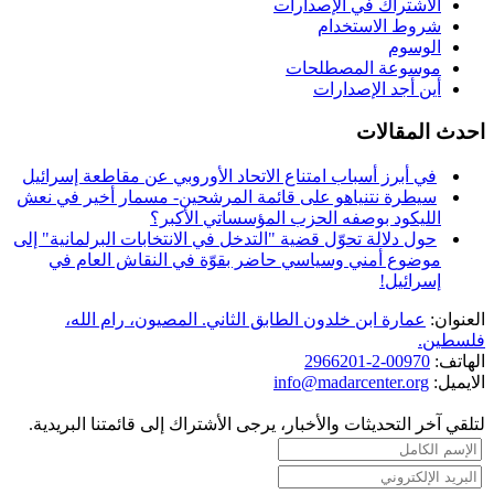
الاشتراك في الإصدارات
شروط الاستخدام
الوسوم
موسوعة المصطلحات
أين أجد الإصدارات
احدث المقالات
في أبرز أسباب امتناع الاتحاد الأوروبي عن مقاطعة إسرائيل
سيطرة نتنياهو على قائمة المرشحين- مسمار أخير في نعش
الليكود بوصفه الحزب المؤسساتي الأكبر؟
حول دلالة تحوّل قضية "التدخل في الانتخابات البرلمانية" إلى
موضوع أمني وسياسي حاضر بقوّة في النقاش العام في
إسرائيل!
العنوان:
عمارة ابن خلدون الطابق الثاني. المصيون، رام الله،
فلسطين.
الهاتف:
00970-2-2966201
الايميل:
info@madarcenter.org
لتلقي آخر التحديثات والأخبار، يرجى الأشتراك إلى قائمتنا البريدية.