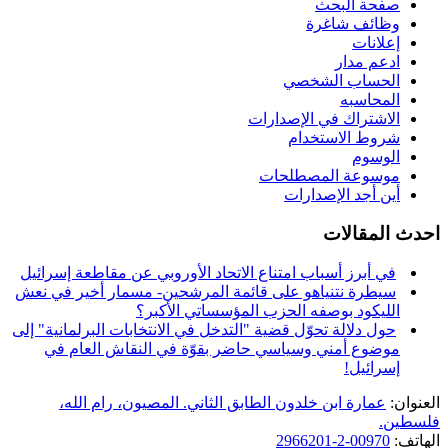
صفحة البحث
وظائف شاغرة
إعلانات
ادعم مدار
الحساب الشخصي
المحاسبه
الاشتراك في الإصدارات
شروط الاستخدام
الوسوم
موسوعة المصطلحات
أين أجد الإصدارات
احدث المقالات
في أبرز أسباب امتناع الاتحاد الأوروبي عن مقاطعة إسرائيل
سيطرة نتنياهو على قائمة المرشحين- مسمار أخير في نعش
الليكود بوصفه الحزب المؤسساتي الأكبر؟
حول دلالة تحوّل قضية "التدخل في الانتخابات البرلمانية" إلى
موضوع أمني وسياسي حاضر بقوّة في النقاش العام في
إسرائيل!
العنوان:
عمارة ابن خلدون الطابق الثاني. المصيون، رام الله،
فلسطين.
الهاتف:
00970-2-2966201