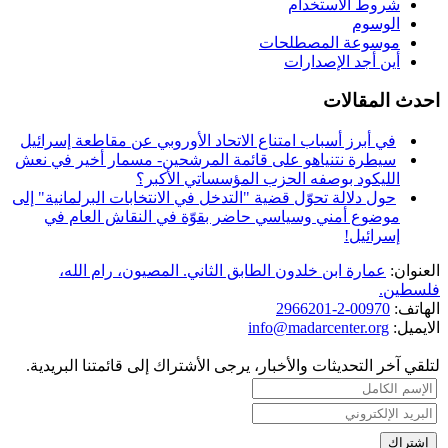
شروط الاستخدام
الوسوم
موسوعة المصطلحات
أين أجد الإصدارات
احدث المقالات
في أبرز أسباب امتناع الاتحاد الأوروبي عن مقاطعة إسرائيل
سيطرة نتنياهو على قائمة المرشحين- مسمار أخير في نعش
الليكود بوصفه الحزب المؤسساتي الأكبر؟
حول دلالة تحوّل قضية "التدخل في الانتخابات البرلمانية" إلى
موضوع أمني وسياسي حاضر بقوّة في النقاش العام في
إسرائيل!
العنوان:
عمارة ابن خلدون الطابق الثاني. المصيون، رام الله،
فلسطين.
الهاتف:
00970-2-2966201
الايميل:
info@madarcenter.org
لتلقي آخر التحديثات والأخبار، يرجى الأشتراك إلى قائمتنا البريدية.