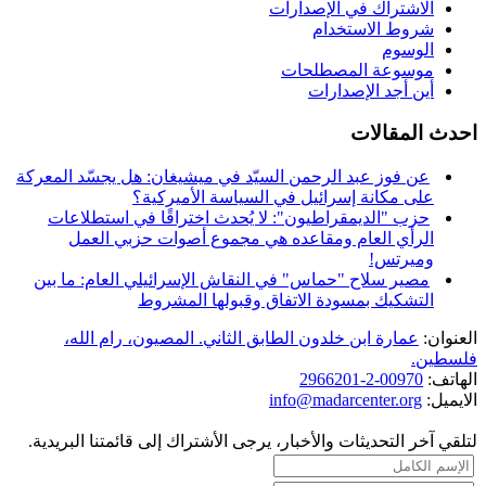
الاشتراك في الإصدارات
شروط الاستخدام
الوسوم
موسوعة المصطلحات
أين أجد الإصدارات
احدث المقالات
عن فوز عبد الرحمن السيّد في ميشيغان: هل يجسّد المعركة
على مكانة إسرائيل في السياسة الأميركية؟
حزب "الديمقراطيون": لا يُحدث اختراقًا في استطلاعات
الرأي العام ومقاعده هي مجموع أصوات حزبي العمل
وميرتس!
مصير سلاح "حماس" في النقاش الإسرائيلي العام: ما بين
التشكيك بمسودة الاتفاق وقبولها المشروط
العنوان:
عمارة ابن خلدون الطابق الثاني. المصيون، رام الله،
فلسطين.
الهاتف:
00970-2-2966201
الايميل:
info@madarcenter.org
لتلقي آخر التحديثات والأخبار، يرجى الأشتراك إلى قائمتنا البريدية.