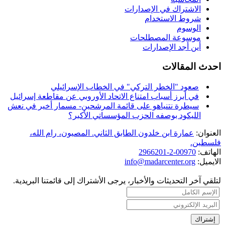
الاشتراك في الإصدارات
شروط الاستخدام
الوسوم
موسوعة المصطلحات
أين أجد الإصدارات
احدث المقالات
صعود "الخطر التركي" في الخطاب الإسرائيلي
في أبرز أسباب امتناع الاتحاد الأوروبي عن مقاطعة إسرائيل
سيطرة نتنياهو على قائمة المرشحين- مسمار أخير في نعش
الليكود بوصفه الحزب المؤسساتي الأكبر؟
العنوان:
عمارة ابن خلدون الطابق الثاني. المصيون، رام الله،
فلسطين.
الهاتف:
00970-2-2966201
الايميل:
info@madarcenter.org
لتلقي آخر التحديثات والأخبار، يرجى الأشتراك إلى قائمتنا البريدية.