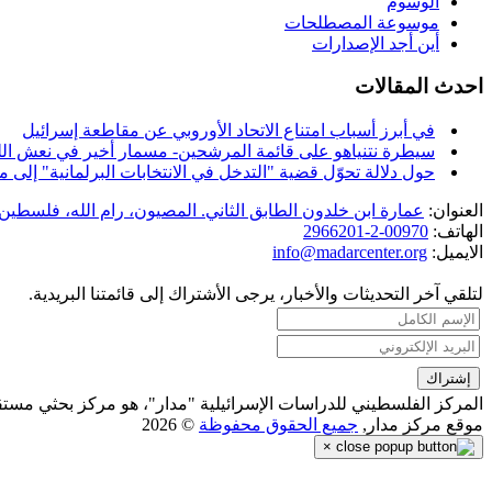
الوسوم
موسوعة المصطلحات
أين أجد الإصدارات
احدث المقالات
في أبرز أسباب امتناع الاتحاد الأوروبي عن مقاطعة إسرائيل
سيطرة نتنياهو على قائمة المرشحين- مسمار أخير في نعش الل
حول دلالة تحوّل قضية "التدخل في الانتخابات البرلمانية" إل
العنوان:
عمارة ابن خلدون الطابق الثاني. المصيون، رام الله، فلسطين.
الهاتف:
00970-2-2966201
الايميل:
info@madarcenter.org
لتلقي آخر التحديثات والأخبار، يرجى الأشتراك إلى قائمتنا البريدية.
المركز الفلسطيني للدراسات الإسرائيلية "مدار"، هو مركز بحثي مست
موقع مركز مدار,
جميع الحقوق محفوظة
© 2026
×