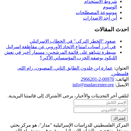
شروط الاستخدام
الوسوم
موسوعة المصطلحات
أين أجد الإصدارات
احدث المقالات
صعود "الخطر التركي" في الخطاب الإسرائيلي
في أبرز أسباب امتناع الاتحاد الأوروبي عن مقاطعة إسرائيل
سيطرة نتنياهو على قائمة المرشحين- مسمار أخير في نعش
الليكود بوصفه الحزب المؤسساتي الأكبر؟
العنوان:
عمارة ابن خلدون الطابق الثاني. المصيون، رام الله،
فلسطين.
الهاتف:
00970-2-2966201
الايميل:
info@madarcenter.org
لتلقي آخر التحديثات والأخبار، يرجى الأشتراك إلى قائمتنا البريدية.
المركز الفلسطيني للدراسات الإسرائيلية "مدار"، هو مركز بحثي
مستقل متخصص بالشأن الإسرائيلي، مقره في مدينة رام الله.