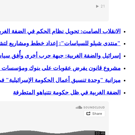
الانقلاب الصامت: تحويل نظام الحكم في الضفة الغربي
"منتدى شيلو للسياسات": إعداد خطط ومشاريع لتشجيع
إسرائيل والضفة الغربية: جبهة حرب أخرى وأُفق سيا
مشروع قانون يفرض عقوبات على بنوك ومؤسسات مالية
ميزانية "وحدة تنسيق أعمال الحكومة الإسرائيلية" في الأرض المحتلة للعام 2023-024
الضفة الغربية في ظل حكومة نتنياهو المتطرفة