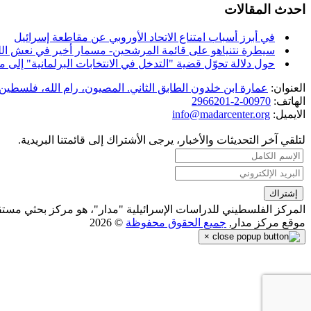
احدث المقالات
في أبرز أسباب امتناع الاتحاد الأوروبي عن مقاطعة إسرائيل
سيطرة نتنياهو على قائمة المرشحين- مسمار أخير في نعش الل
حول دلالة تحوّل قضية "التدخل في الانتخابات البرلمانية" إل
العنوان:
عمارة ابن خلدون الطابق الثاني. المصيون، رام الله، فلسطين.
الهاتف:
00970-2-2966201
الايميل:
info@madarcenter.org
لتلقي آخر التحديثات والأخبار، يرجى الأشتراك إلى قائمتنا البريدية.
المركز الفلسطيني للدراسات الإسرائيلية "مدار"، هو مركز بحثي مست
موقع مركز مدار,
جميع الحقوق محفوظة
© 2026
×