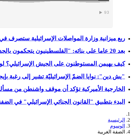
ربع ميزانية وزارة المواصلات الإسرائيلية ستصرف في
بعد 20 عاما على بنائه: "الفلسطينيون يتحكمون بالجدار العازل"!
كيف يهيمن المستوطنون على الجيش الإسرائيلي؟ لو
"يش دين": نوايا الضمّ الإسرائيليّة تشير إلى رغبة بإي
الخارجية الأميركية تؤكد أن موقف واشنطن من مسألة 
البدء بتطبيق "القانون الجنائي الإسرائيلي" في الضفة 
الرئيسية
الوسوم
الضفة الغربية